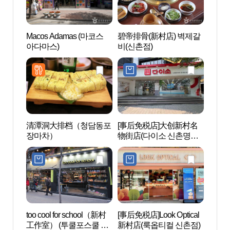
Macos Adamas (마코스
碧帝排骨(新村店) 벽제갈
延世路
아다마스)
비(신촌점)
清潭洞大排档（청담동포
[事后免税店]大创新村名
Geek 
장마차）
物街店(다이소 신촌명물
브하우
거리점)
too cool for school（新村
[事后免税店]Look Optical
延世大
工作室） (투쿨포스쿨 신
新村店(룩옵티컬 신촌점)