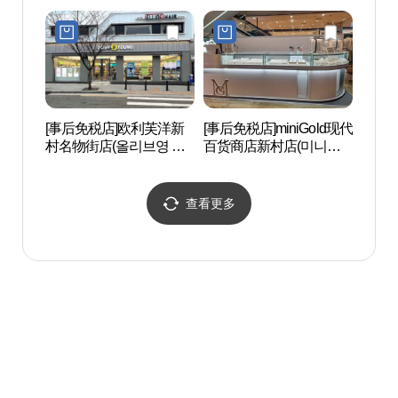
촌작업실)
[事后免税店]欧利芙洋新
[事后免税店]miniGold现代
梨花
村名物街店(올리브영 신
百货商店新村店(미니골
센터
촌명물거리점)
드 현대백화점 신촌점)
查看更多