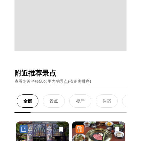
附近推荐景点
查看附近半径50公里內的景点(依距离排序)
全部
景点
餐厅
住宿
购物