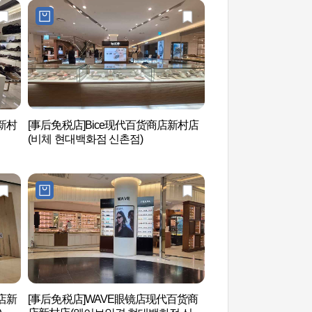
新村
[事后免税店]Bice现代百货商店新村店
延世路 (연세로)
(비체 현대백화점 신촌점)
店新
[事后免税店]WAVE眼镜店现代百货商
京义线书街（경의선