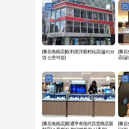
[事后免税店]欧利芙洋新村站店(올리브
[事
영 신촌역점)
店(골
[事后免税店]斯通亨奇现代百货商店新
[事