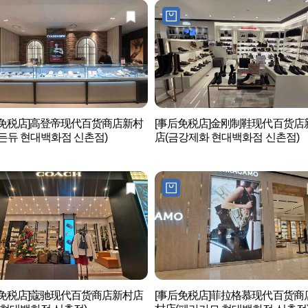
后免税店]高登帝现代百货商店新村
[事后免税店]金刚制鞋现代百货店
든듀 현대백화점 신촌점)
店(금강제화 현대백화점 신촌점)
后免税店]蔻驰现代百货商店新村店
[事后免税店]菲拉格慕现代百货商