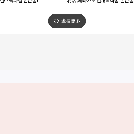
 현대백화점 신촌점)
村店(페라가모 현대백화점 신촌점
查看更多
实用信息
服务
韩国旅游发展局手机应用程序
服务条款
1330韩国旅游咨询翻译热线
个人信息保
韩国旅游指南与地图
Cookie 设
数字图书 / 电子书
Cookie的