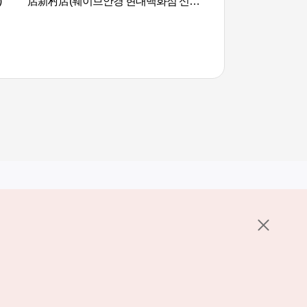
)
店新村店(웨이브안경 현대백화점 신촌
점)
其他相关网站
关于韩国旅游发展局
K-Mice
护政策
置
说明