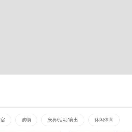
住宿
购物
庆典/活动/演出
休闲体育