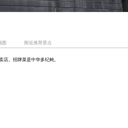
地图
附近推荐景点
卖店。招牌菜是中华多纪鲀。