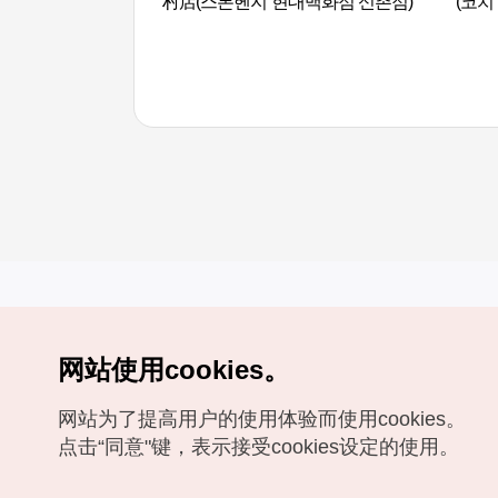
村店(스톤헨지 현대백화점 신촌점)
(코치
网站使用cookies。
Copyrights (c) 韩国旅游发展局版权所有
网站为了提高用户的使用体验而使用cookies。
如有相关疑问或建议，欢迎来信。
VISITKOREA官方邮箱
chnsim@knto.or.kr
点击“同意"键，表示接受cookies设定的使用。