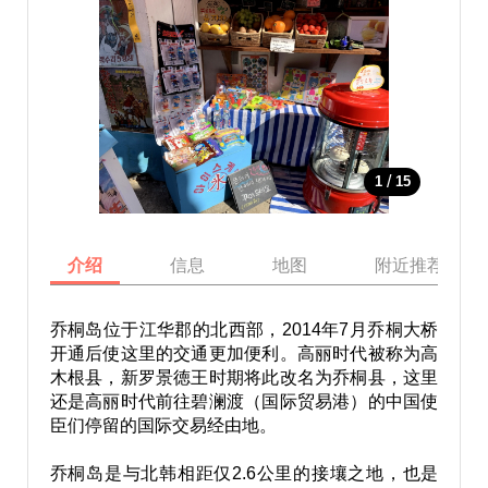
/
1
15
介绍
信息
地图
附近推荐景点
乔桐岛位于江华郡的北西部，2014年7月乔桐大桥
开通后使这里的交通更加便利。高丽时代被称为高
木根县，新罗景徳王时期将此改名为乔桐县，这里
还是高丽时代前往碧澜渡（国际贸易港）的中国使
臣们停留的国际交易经由地。
乔桐岛是与北韩相距仅2.6公里的接壤之地，也是