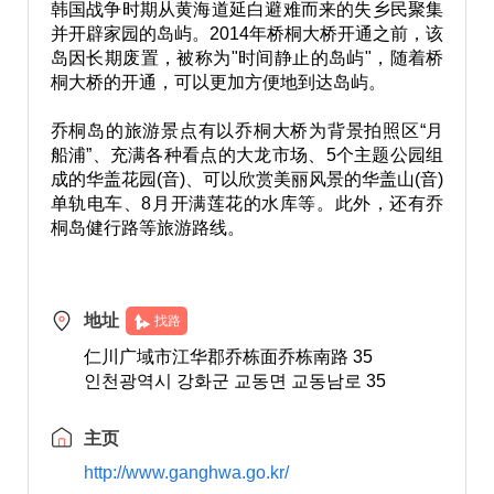
韩国战争时期从黄海道延白避难而来的失乡民聚集
并开辟家园的岛屿。2014年桥桐大桥开通之前，该
岛因长期废置，被称为"时间静止的岛屿"，随着桥
桐大桥的开通，可以更加方便地到达岛屿。
乔桐岛的旅游景点有以乔桐大桥为背景拍照区“月
船浦”、充满各种看点的大龙市场、5个主题公园组
成的华盖花园(音)、可以欣赏美丽风景的华盖山(音)
单轨电车、8月开满莲花的水库等。此外，还有乔
桐岛健行路等旅游路线。
地址
找路
仁川广域市江华郡乔栋面乔栋南路 35
인천광역시 강화군 교동면 교동남로 35
主页
http://www.ganghwa.go.kr/