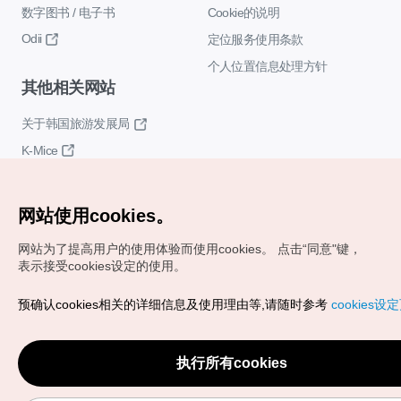
数字图书 / 电子书
Cookie的说明
Odii
定位服务使用条款
个人位置信息处理方针
其他相关网站
关于韩国旅游发展局
K-Mice
网站使用cookies。
网站为了提高用户的使用体验而使用cookies。
点击“同意"键，
表示接受cookies设定的使用。
Copyrights (c) 韩国旅游发展局版权所有
预确认cookies相关的详细信息及使用理由等,请随时参考
cookies设
如有相关疑问或建议，欢迎来信。
VISITKOREA官方邮箱
chnsim@knto.or.kr
执行所有cookies