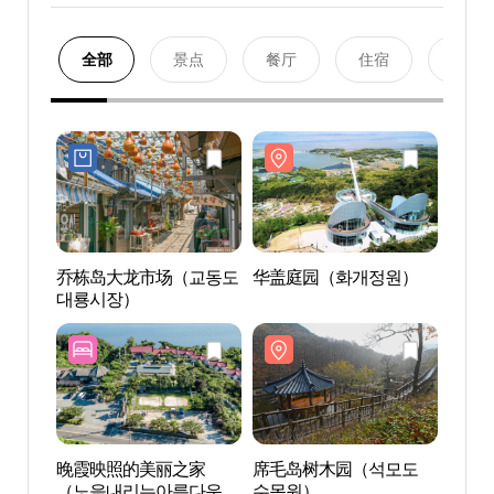
全部
景点
餐厅
住宿
购物
乔栋岛大龙市场（교동도
华盖庭园（화개정원）
华盖
대룡시장）
晚霞映照的美丽之家
席毛岛树木园（석모도
普门寺
（노을내리는아름다운
수목원）
화)