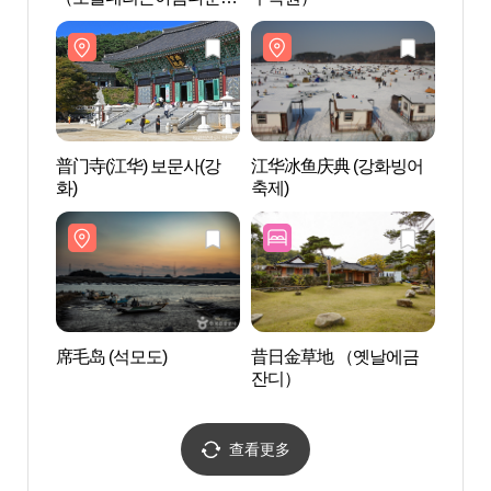
집）
普门寺(江华) 보문사(강
江华冰鱼庆典 (강화빙어
乶音
화)
축제)
村）（
태마을
席毛岛 (석모도)
昔日金草地 （옛날에금
江华
잔디）
사박
查看更多