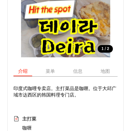
/
1
2
介绍
菜单
信息
地图
印度式咖哩专卖店。主打菜品是咖喱。位于大邱广
域市达西区的韩国料理专门店。
主打菜
咖喱