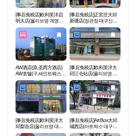
[事后免税店]欧利芙洋启
[事后免税店]正官庄大邱
The
明大店(올리브영 계명대
新塘店(정관장 대구신장
문화
점)
점)
AW酒店(原,圣西方酒店)
[事后免税店]欧利芙洋大
大明
AW호텔(구,세인트웨스튼
邱江仓站店(올리브영 대
지）
호텔)
구강창역점)
[事后免税店]欧利芙洋大
[事后免税店]Art Box大邱
花园
邱梨谷店(올리브영 대구
城西店(아트박스 대구성
이곡점)
서점)