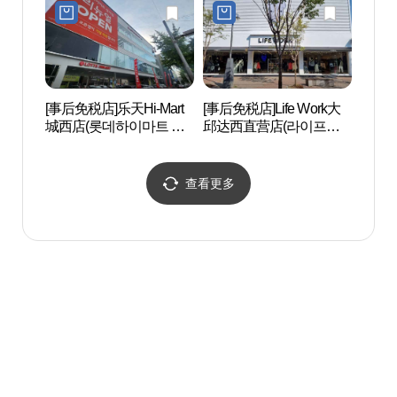
[事后免税店]乐天Hi-Mart
[事后免税店]Life Work大
大邱K
城西店(롯데하이마트 성
邱达西直营店(라이프워
구 코
서점)
크 대구달서직영점)
查看更多