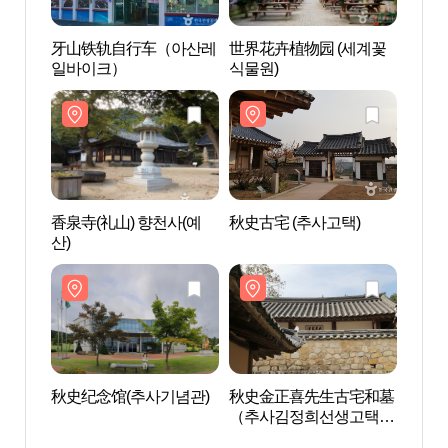
牙山铁轨自行车（아산레
世界花卉植物园 (세계꽃
香泉寺
일바이크）
식물원)
산)
香泉寺(礼山) 향천사(예
秋史古宅 (추사고택)
秋史纪
산)
秋史纪念馆(추사기념관)
秋史金正喜先生古宅和墓
礼山华
（추사김정희선생고택·
묘）