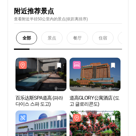
附近推荐景点
查看附近半径50公里內的景点(依距离排序)
全部
景点
餐厅
住宿
购物
百乐达斯SPA道高 (파라
道高GLORY公寓酒店 (도
百乐达斯
다이스 스파 도고)
고 글로리콘도)
다이스