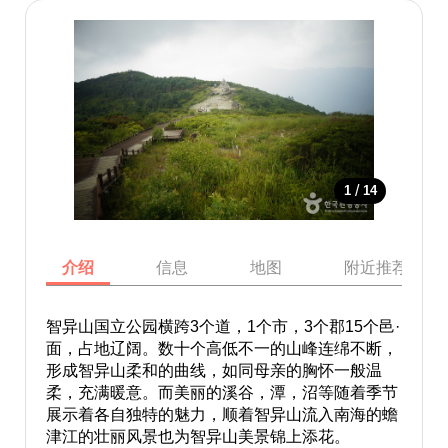
/
1
14
介绍
信息
地图
附近推荐景点
智异山国立公园横跨3个道，1个市，3个郡15个邑·
面，占地辽阔。数十个高低不一的山峰连绵不断，
形成智异山柔和的曲线，如同母亲的胸怀一般温
柔，充满暖意。而美丽的溪谷，潭，沼等随着季节
展示着各自独特的魅力，顺着智异山流入南海的蟾
津江的壮丽风景也为智异山美景锦上添花。