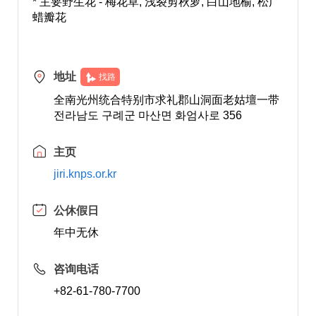
* 主要野生花 - 梅花草, 浅裂剪秋萝, 白山地榆, 松广
蜡瓣花
地址
找路
全南光州统合特别市求礼郡山洞面老姑壇一带
전라남도 구례군 마산면 화엄사로 356
主页
jiri.knps.or.kr
公休假日
年中无休
咨询电话
+82-61-780-7700