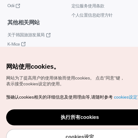
Odii
定位服务使用条款
个人位置信息处理方针
其他相关网站
关于韩国旅游发展局
K-Mice
网站使用cookies。
网站为了提高用户的使用体验而使用cookies。
点击“同意"键，
表示接受cookies设定的使用。
Copyrights (c) 韩国旅游发展局版权所有
预确认cookies相关的详细信息及使用理由等,请随时参考
cookies设
如有相关疑问或建议，欢迎来信。
VISITKOREA官方邮箱
chnsim@knto.or.kr
执行所有cookies
cookies设定