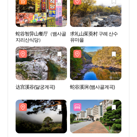
蛇谷智异山餐厅（뱀사골
求礼山茱萸村 구례 산수
求礼山
지리산식당）
유마을
유마
达宫溪谷(달궁계곡)
蛇谷溪涧 (뱀사골계곡)
蛇谷溪