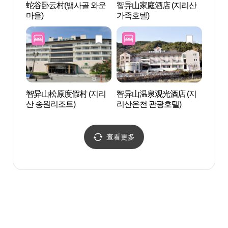
蛇谷卧云村(뱀사골 와운
智异山家庭酒店 (지리산
智异山
마을)
가족호텔)
온천랜
智异山松原度假村 (지리
智异山温泉观光酒店 (지
文殊
산 송원리조트)
리산온천 관광호텔)
(구례)
查看更多