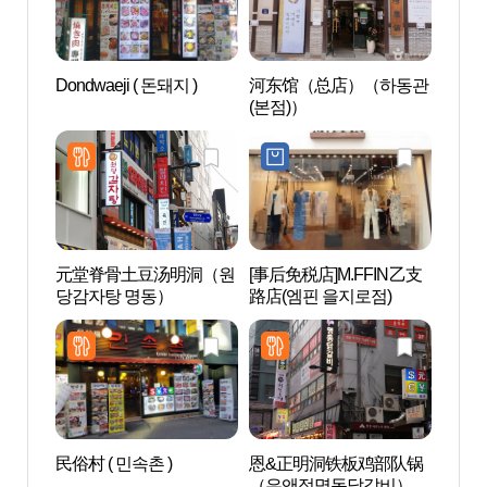
Dondwaeji ( 돈돼지 )
河东馆（总店）（하동관
COC
(본점)）
（明
구소(
트용)
元堂脊骨土豆汤明洞（원
[事后免税店]M.FFIN乙支
首尔
당감자탕 명동）
路店(엠핀 을지로점)
(서
터)
民俗村 ( 민속촌 )
恩&正明洞铁板鸡部队锅
首尔
（은앤정명동닭갈비）
馆（