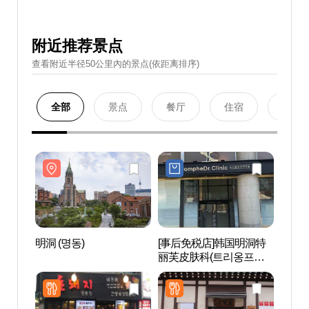
附近推荐景点
查看附近半径50公里內的景点(依距离排序)
全部
景点
餐厅
住宿
购物
明洞 (명동)
[事后免税店]韩国明洞特
明洞 
丽芙皮肤科(트리옹프닥
터의원)