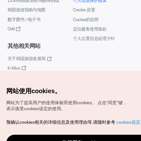
1330韩国旅游咨询翻译热线
个人信息保护政策
韩国旅游指南与地图
Cookie 设置
数字图书 / 电子书
Cookie的说明
Odii
定位服务使用条款
个人位置信息处理方针
其他相关网站
关于韩国旅游发展局
K-Mice
网站使用cookies。
网站为了提高用户的使用体验而使用cookies。
点击“同意"键，
表示接受cookies设定的使用。
Copyrights (c) 韩国旅游发展局版权所有
预确认cookies相关的详细信息及使用理由等,请随时参考
cookies设
如有相关疑问或建议，欢迎来信。
VISITKOREA官方邮箱
chnsim@knto.or.kr