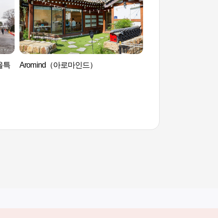
울특
Aromind（아로마인드）
Artee人力车 아띠인