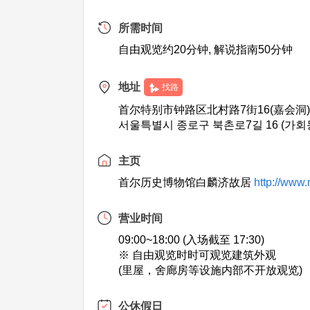
所需时间
自由观览约20分钟, 解说指南50分钟
地址
找路
首尔特别市钟路区北村路7街16(嘉会洞
서울특별시 종로구 북촌로7길 16 (가회
主页
首尔历史博物馆白麟济故居
http://www
营业时间
09:00~18:00 (入场截至 17:30)
※ 自由观览时时可观览建筑外观
(里屋，舍廊房等设施内部不开放观览)
公休假日