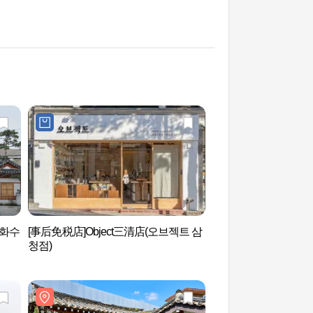
설화수
[事后免税店]Object三清店(오브젝트 삼
首尔特别市教育厅正
청점)
별시교육청 정독도