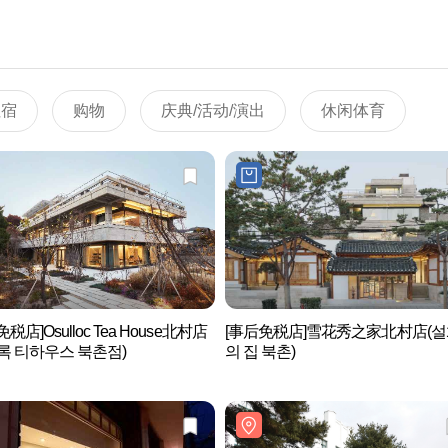
住宿
购物
庆典/活动/演出
休闲体育
税店]Osulloc Tea House北村店
[事后免税店]雪花秀之家北村店(
록 티하우스 북촌점)
의 집 북촌)