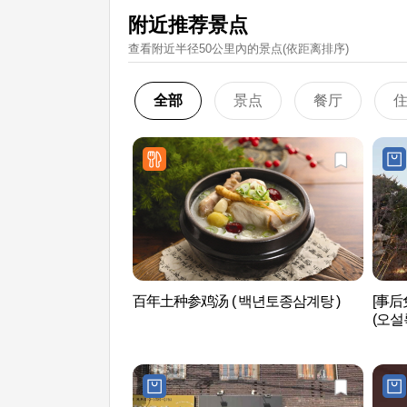
附近推荐景点
查看附近半径50公里內的景点(依距离排序)
全部
景点
餐厅
百年土种参鸡汤 ( 백년토종삼계탕 )
[事后免
(오설