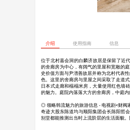
介绍
使用指南
信息
位于北村嘉会洞的白麟济故居是保留了近代
的舍廊房为中心，有阔气的里屋和宽敞的庭
史价值方面与尹潽善故居并称为北村代表性
色。这里的舍廊房与里屋之间采取了走道式
日本式走廊和榻榻米房，大量使用红色墙砖
的魅力。庭院内落落大方的舍廊房，中庭内
◎ 领略韩流魅力的旅游信息 - 电视剧<财阀
奇迹大股东陈道均与顺阳集团会长陈阳哲会
别堂都能推测出当时上流阶层的生活面貌。