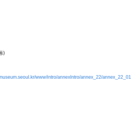
)
동)
.museum.seoul.kr/www/intro/annexIntro/annex_22/annex_22_01