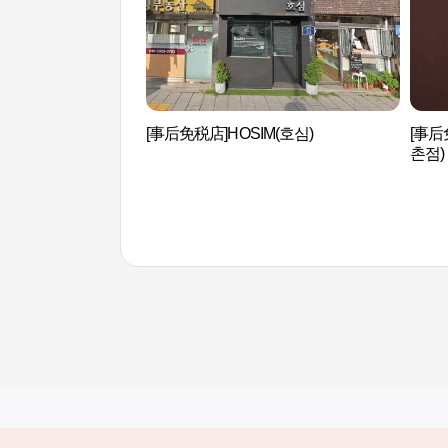
[事后免税店]HOSIM(호심)
[事后
촌점)