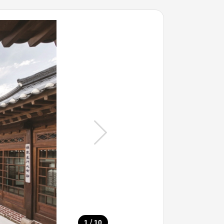
/
1
10