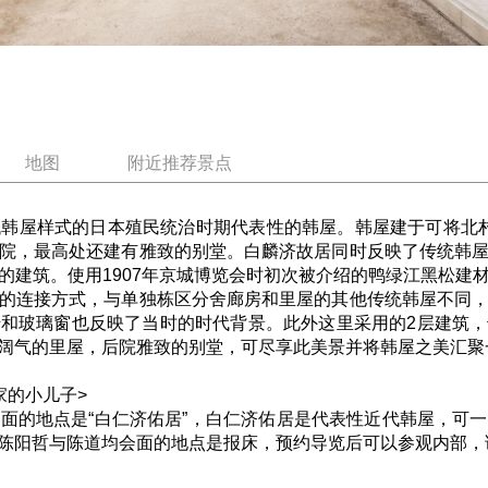
地图
附近推荐景点
韩屋样式的日本殖民统治时期代表性的韩屋。韩屋建于可将北村尽
院，最高处还建有雅致的别堂。白麟济故居同时反映了传统韩
的建筑。使用1907年京城博览会时初次被介绍的鸭绿江黑松建
的连接方式，与单独栋区分舍廊房和里屋的其他传统韩屋不同
和玻璃窗也反映了当时的时代背景。此外这里采用的2层建筑
阔气的里屋，后院雅致的别堂，可尽享此美景并将韩屋之美汇聚
家的小儿子>
面的地点是“白仁济佑居”，白仁济佑居是代表性近代韩屋，可
陈阳哲与陈道均会面的地点是报床，预约导览后可以参观内部，