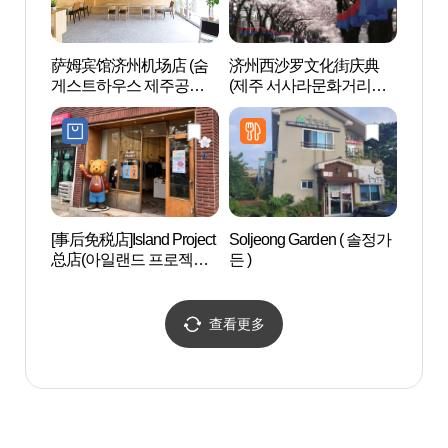
萨姆宾馆济州机场店 (숨
济州西沙罗文化街庆典
济州
게스트하우스 제주공항
(제주 서사라문화거리축
아）
점)
제)
[事后免税店]Island Project
Soljeong Garden ( 솔정가
济州
总店(아일랜드 프로젝트
든 )
혈）
본점)
查看更多