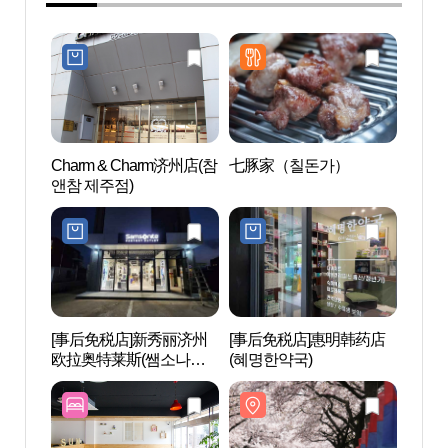
Charm & Charm济州店(참
七豚家（칠돈가）
龙渊
앤참 제주점)
[事后免税店]新秀丽济州
[事后免税店]惠明韩药店
龙头
欧拉奥特莱斯(쌤소나이
(혜명한약국)
해수
트 제주오라아울렛점)