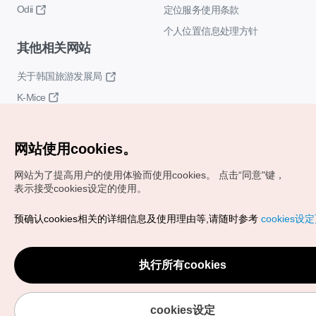
Odii
定位服务使用条款
个人位置信息处理方针
其他相关网站
关于韩国旅游发展局
K-Mice
网站使用cookies。
网站为了提高用户的使用体验而使用cookies。
点击“同意"键，
表示接受cookies设定的使用。
Copyrights (c) 韩国旅游发展局版权所有
预确认cookies相关的详细信息及使用理由等,请随时参考
cookies设
如有相关疑问或建议，欢迎来信。
VISITKOREA官方邮箱
chnsim@knto.or.kr
执行所有cookies
cookies设定