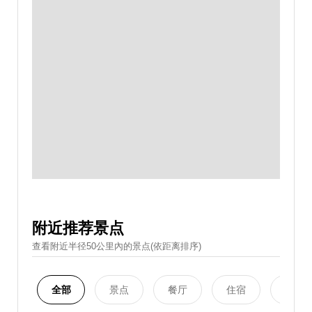
附近推荐景点
查看附近半径50公里內的景点(依距离排序)
全部
景点
餐厅
住宿
购物