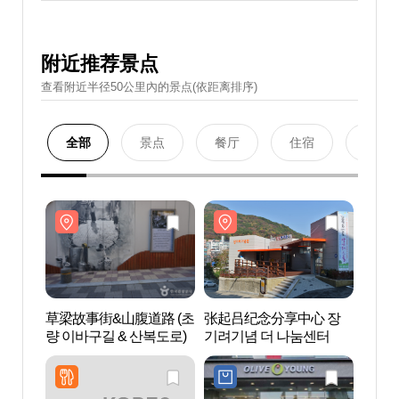
附近推荐景点
查看附近半径50公里內的景点(依距离排序)
全部
景点
餐厅
住宿
购物
草梁故事街&山腹道路 (초
张起吕纪念分享中心 장
草梁故
량 이바구길 & 산복도로)
기려기념 더 나눔센터
량 이