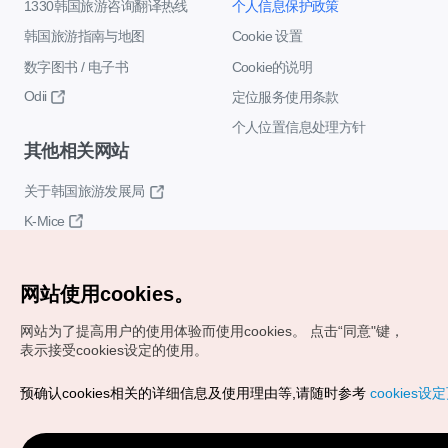
1330韩国旅游咨询翻译热线
个人信息保护政策
韩国旅游指南与地图
Cookie 设置
数字图书 / 电子书
Cookie的说明
Odii
定位服务使用条款
个人位置信息处理方针
其他相关网站
关于韩国旅游发展局
K-Mice
网站使用cookies。
网站为了提高用户的使用体验而使用cookies。
点击“同意"键，
表示接受cookies设定的使用。
Copyrights (c) 韩国旅游发展局版权所有
预确认cookies相关的详细信息及使用理由等,请随时参考
cookies设
如有相关疑问或建议，欢迎来信。
VISITKOREA官方邮箱