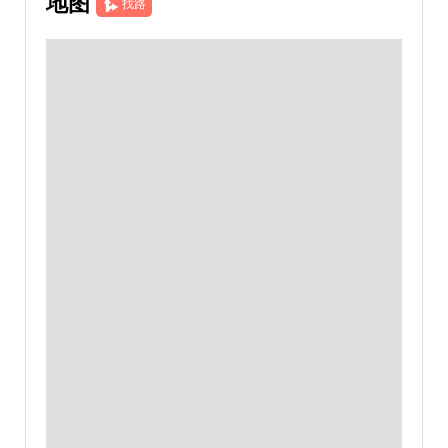
地图
找路