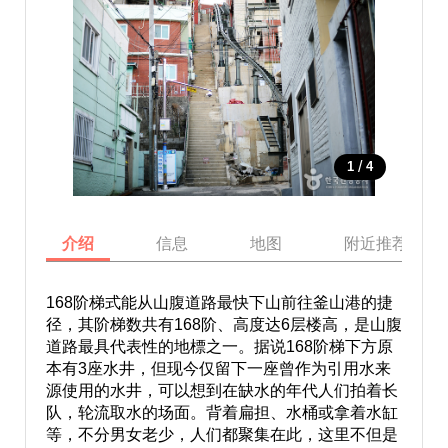
/
1
4
介绍
信息
地图
附近推荐景点
168阶梯式能从山腹道路最快下山前往釜山港的捷
径，其阶梯数共有168阶、高度达6层楼高，是山腹
道路最具代表性的地標之一。据说168阶梯下方原
本有3座水井，但现今仅留下一座曾作为引用水来
源使用的水井，可以想到在缺水的年代人们拍着长
队，轮流取水的场面。背着扁担、水桶或拿着水缸
等，不分男女老少，人们都聚集在此，这里不但是