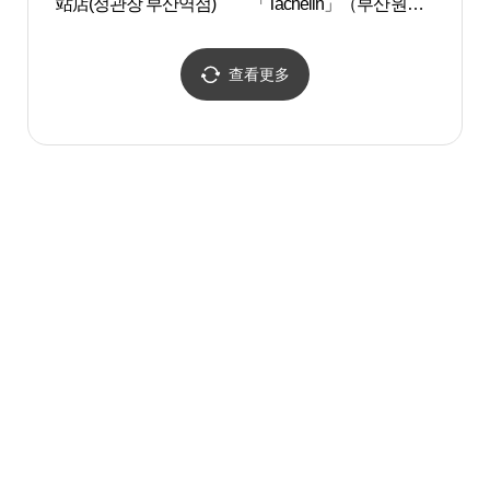
站店(정관장 부산역점)
「Tachelin」（부산원도
트릭
심활성화축제 [택슐랭]）
查看更多