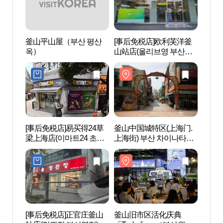
釜山平山屋（부산 평산
[事后免税店]欧利芙洋釜
釜山中
옥）
山站店(올리브영 부산역
上海街
점)
특구(
[事后免税店]易买得24草
釜山中国城特区(上海门.
40
梁上海店(이마트24 초량
上海街) 부산 차이나타운
(40
상해점)
특구(상해문.상해거리)
리)
[事后免税店]正官庄釜山
釜山旧市区活化庆典
釜山