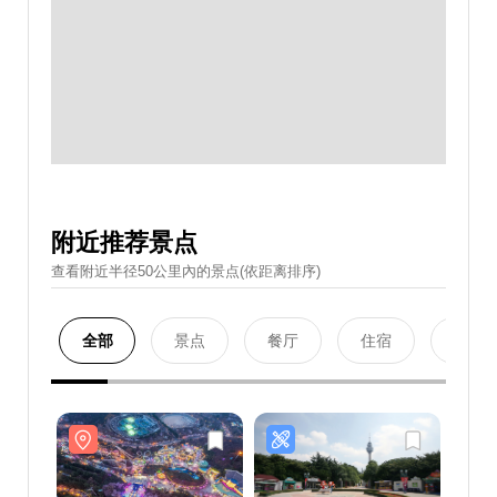
附近推荐景点
查看附近半径50公里內的景点(依距离排序)
全部
景点
餐厅
住宿
购物