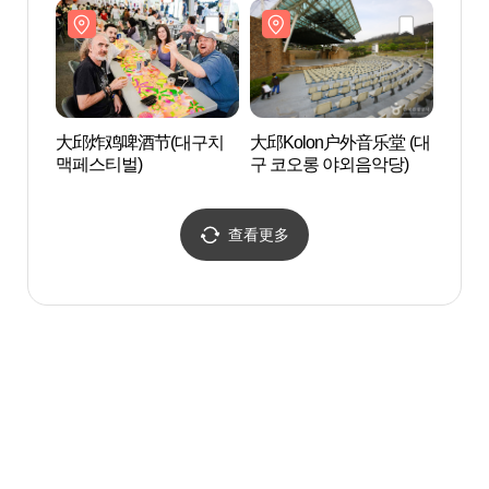
大邱炸鸡啤酒节(대구치
大邱Kolon户外音乐堂 (대
启圣中
맥페스티벌)
구 코오롱 야외음악당)
查看更多