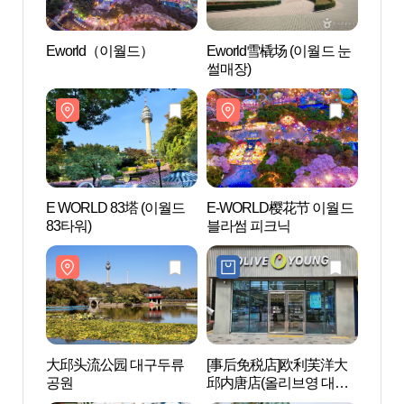
Eworld（이월드）
Eworld雪橇场 (이월드 눈
Ewo
썰매장)
E WORLD 83塔 (이월드
E-WORLD樱花节 이월드
大邱
83타워)
블라썸 피크닉
공원
大邱头流公园 대구두류
[事后免税店]欧利芙洋大
大邱文
공원
邱内唐店(올리브영 대구
문화예
내당점)