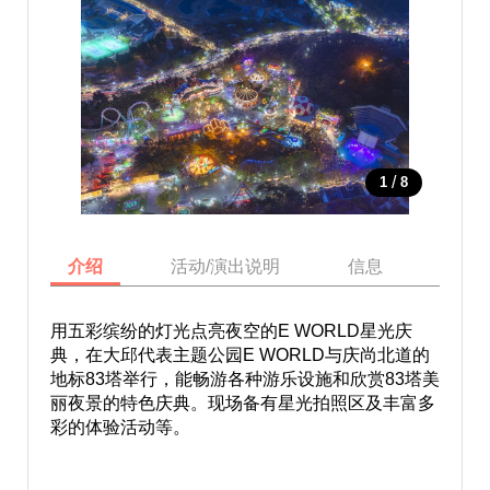
/
1
8
介绍
活动/演出说明
信息
地图
用五彩缤纷的灯光点亮夜空的E WORLD星光庆
典，在大邱代表主题公园E WORLD与庆尚北道的
地标83塔举行，能畅游各种游乐设施和欣赏83塔美
丽夜景的特色庆典。现场备有星光拍照区及丰富多
彩的体验活动等。