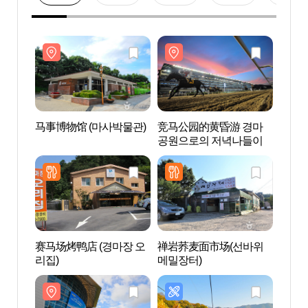
马事博物馆 (마사박물관)
竞马公园的黄昏游 경마
马事博
공원으로의 저녁나들이
赛马场烤鸭店 (경마장 오
禅岩荞麦面市场(선바위
秋史
리집)
메밀장터)