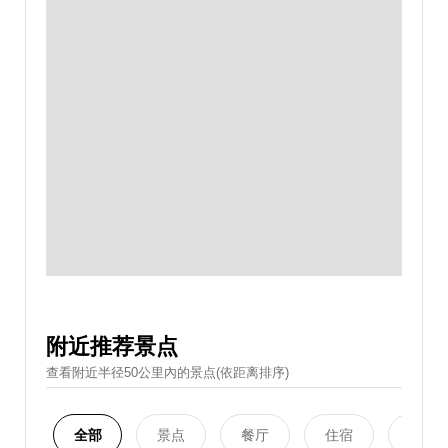
附近推荐景点
查看附近半径50公里內的景点(依距离排序)
全部
景点
餐厅
住宿
购物