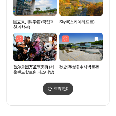
国立果川科学馆 (국립과
Skylift(스카이리프트)
国立现
천과학관)
국립현
首尔乐园万圣节庆典 (서
秋史博物馆 추사박물관
首尔
울랜드할로윈 페스티발)
查看更多