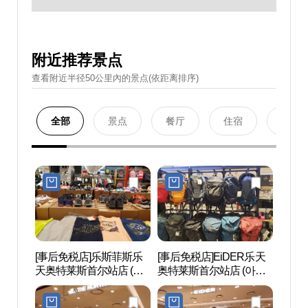
附近推荐景点
查看附近半径50公里內的景点(依距离排序)
全部
景点
餐厅
住宿
购物
[事后免税店]乐斯菲斯乐
[事后免税店]EiDER乐天
首尔路
天奥特莱斯首尔站店 (노
奥特莱斯首尔站店 (아이
7017
스페이스 롯데서울역)
더 롯데서울역)