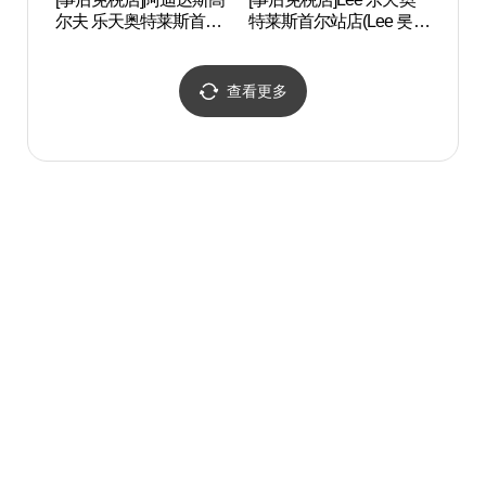
尔夫 乐天奥特莱斯首尔
特莱斯首尔站店(Lee 롯데
역사공
站店(아디다스골프 롯데
아울렛 서울역점)
아울렛 서울역점)
查看更多