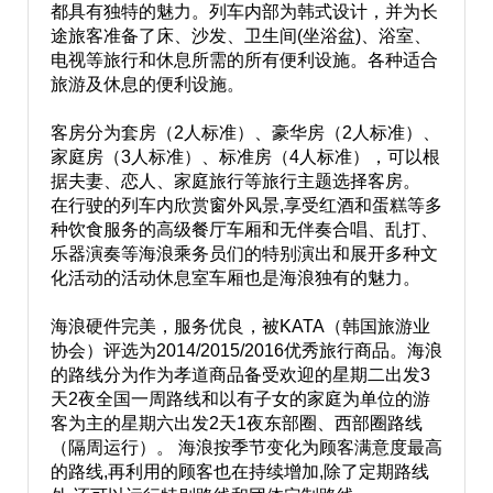
都具有独特的魅力。列车内部为韩式设计，并为长
途旅客准备了
床、沙发、卫生间(坐浴盆)、浴室、
电视等旅行和休息所需的所有便利设施。
各种适合
旅游及休息的便利设施。
客房分为套房（2人标准）、豪华房（2人标准）、
家庭房（3人标准）、标准房（4人标准），可以根
据夫妻、恋人、家庭旅行等旅行主题选择客房。
在行驶的列车内欣赏窗外风景,享受红酒和蛋糕等多
种饮食服务的高级餐厅车厢和无伴奏合唱、乱打、
乐器演奏等海浪乘务员们的特别演出和展开多种文
化活动的活动休息室车厢也是海浪独有的魅力。
海浪硬件完美，服务优良，被KATA（韩国旅游业
协会）评选为2014/2015/2016优秀旅行商品。海浪
的路线分为作为孝道商品备受欢迎的星期二出发3
天2夜全国一周路线和以有子女的家庭为单位的游
客为主的星期六出发2天1夜东部圈、西部圈路线
（隔周运行）。 海浪按季节变化为顾客满意度最高
的路线,再利用的顾客也在持续增加,除了定期路线