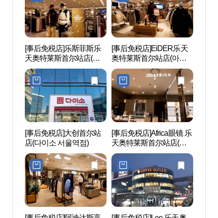
[事后免税店]乐斯菲斯乐
[事后免税店]EiDER乐天
Sil
天奥特莱斯首尔站店(노
奥特莱斯首尔站店(아이
암사
스페이스 롯데아울렛 서
더 롯데아울렛 서울역점)
울역점)
[事后免税店]大创首尔站
[事后免税店]Africa眼镜 乐
明洞
店(다이소 서울역점)
天奥特莱斯首尔站店(아
桥洞观
프리카안경 롯데아울렛
문 북
서울역점)
광특구
[事后免税店]阿迪达斯高
[事后免税店]Lee 乐天奥
西小门