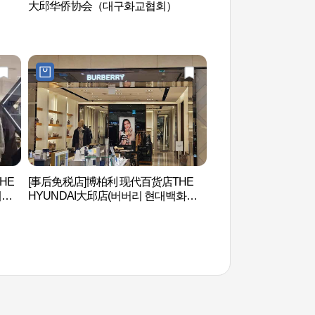
大邱华侨协会（대구화교협회）
大邱第一教会 (대구 
HE
[事后免税店]博柏利 现代百货店THE
李相和古宅 (이상화 
대백
HYUNDAI大邱店(버버리 현대백화점
더현대 대구)