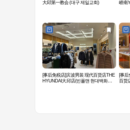
大邱第一教会 (대구 제일교회)
峤南Y
[事后免税店]滨波男装 现代百货店THE
[事后
HYUNDAI大邱店(빈폴맨 현대백화점
百货店
더현대 대구)
스터 