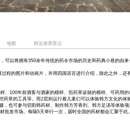
地图
附近推荐景点
里，可以将拥有350余年传统的药令市场的历史和药典小巷的由
展过程的图片和动画片，并用四国语言进行介绍，除此之外，还
模样、100年前酒客与酒家的模样、煎药草诊脉的模样、可药用
挖药草的工具等。而2层则运行着儿童们可以体验韩方文化的体
摄，也可参与切割韩药材、制作韩方芳香剂、韩方足汤等体验项
药材批发市场。每隔5天举行一次，届时全国的药材都会汇聚于此