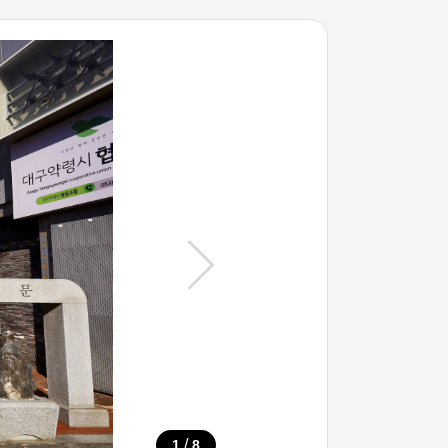
/
1
8