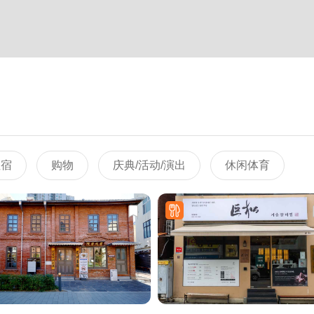
住宿
购物
庆典/活动/演出
休闲体育