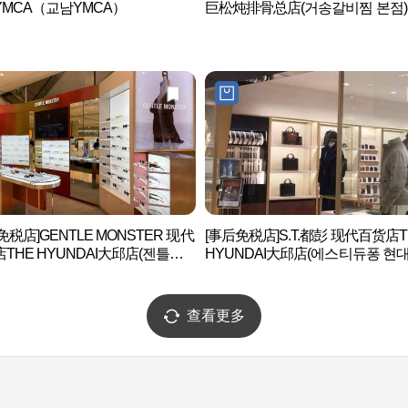
MCA（교남YMCA）
巨松炖排骨总店(거송갈비찜 본점)
免税店]GENTLE MONSTER 现代
[事后免税店]S.T.都彭 现代百货店T
THE HYUNDAI大邱店(젠틀몬
HYUNDAI大邱店(에스티듀퐁 현
현대백화점 더현대 대구)
화점 더현대 대구)
查看更多