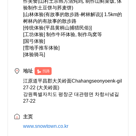
作美食(山村土宗韩方清炖鸡, 制作山蓟菜饭, 体
验制作土豆饼与荞麦饼)
[山林体验(有故事的散步路-树林解说)] 1.5km的
树林内的有故事的散步路
[传统体验(平昌黄柄山捕猎民俗)]
[工坊体验] 制作牛环体验, 制作鸟窝等
[国弓体验]
[雪地手推车体验]
[体验骑马]
地址
找路
江原道平昌郡大关岭面Chahangseonyoenk-gil
27-22 (大关岭面)
강원특별자치도 평창군 대관령면 차항서녘길
27-22
主页
www.snowtown.co.kr