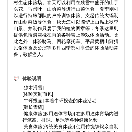
村生态体验场。春天可以利用在残雪中盛开的山芋
头花、马蹄叶、山蓟菜等进行山菜体验；夏季则可
以进行特殊部队的户外训练体验、支起传统大锅制
作山蓟菜饭等体验；秋天怎可以骑驴上山席上秋季
山景、并制作只属于我的植物图章等；冬季这里则
提供包括滑雪橇在内的各种雪上游戏体验活动。除
此之外，体验骑马、四轮摩托车、平昌黄柄山狩猎
民俗体验及公演等多种四季都可享受的体验活动常
备，敬候游人。
体验说明
[独木滑雪]
[体验烹制面包]
[牛环投壶] 拿着牛环投壶的体验活动
[滑长雪橇]
[健康体验(多用途体育场)] 在多用途体育场内进
行笔箭、排球、足球等各种健康体验
[美食体验(传统美食体验)] 使用传统铁锅亲自制