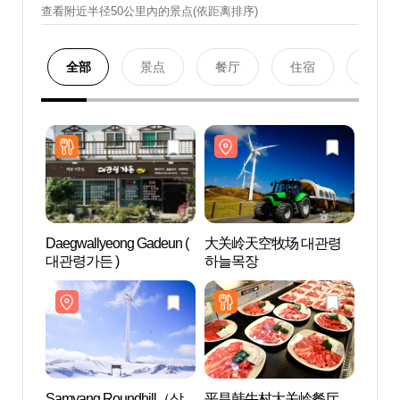
查看附近半径50公里內的景点(依距离排序)
全部
景点
餐厅
住宿
购物
Daegwallyeong Gadeun (
大关岭天空牧场 대관령
大关
대관령가든 )
하늘목장
하늘
Samyang Roundhill（삼
平昌韩牛村大关岭餐厅
平昌