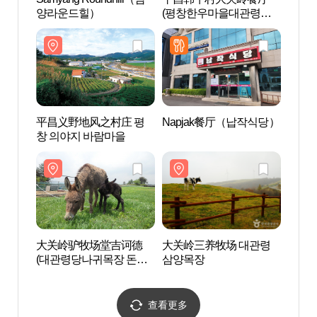
양라운드힐）
(평창한우마을대관령식
창 의
당)
平昌义野地风之村庄 평
Napjak餐厅（납작식당）
大关
창 의야지 바람마을
삼양
大关岭驴牧场堂吉诃德
大关岭三养牧场 대관령
Alpen
(대관령당나귀목장 돈키
삼양목장
시아 오
호테)
查看更多