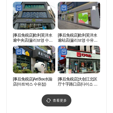
직영점)
[事后免税店]欧利芙洋水
[事后免税店]欧利芙洋水
华溪寺
逾中央店(올리브영 수유
逾站店(올리브영 수유역
중앙점)
점)
[事后免税店]Art Box水踰
[事后免税店]大创江北区
元堂
店(아트박스 수유점)
厅十字路口店(다이소 강
원）
북구청사거리점)
查看更多