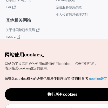
Odii
定位服务使用条款
个人位置信息处理方针
其他相关网站
关于韩国旅游发展局
K-Mice
网站使用cookies。
网站为了提高用户的使用体验而使用cookies。
点击“同意"键，
表示接受cookies设定的使用。
Copyrights (c) 韩国旅游发展局版权所有
预确认cookies相关的详细信息及使用理由等,请随时参考
cookies设
如有相关疑问或建议，欢迎来信。
VISITKOREA官方邮箱
chnsim@knto.or.kr
执行所有cookies