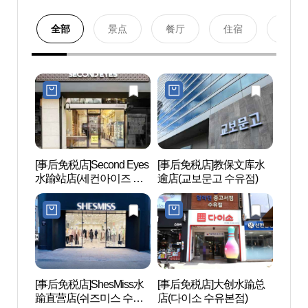
全部
景点
餐厅
住宿
购物
[事后免税店]Second Eyes
[事后免税店]教保文库水
奇思妙
水踰站店(세컨아이즈 수
逾店(교보문고 수유점)
톡 미
유역점)
[事后免税店]ShesMiss水
[事后免税店]大创水踰总
梦之林
踰直营店(쉬즈미스 수유
店(다이소 수유본점)
아트센