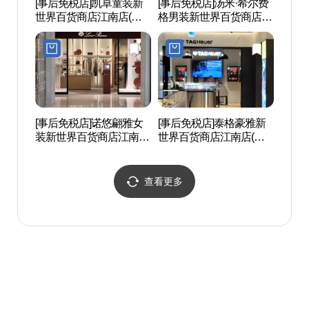
[事后免税店]凯卓童装新
[事后免税店]汤米·希尔费
瑞来村
世界百货商店江南店(겐
格男装新世界百货商店江
조키즈 신세계백화점 강
南店(타미힐피거남성 신
남점)
세계백화점 강남점)
[事后免税店]诺悠翩雅女
[事后免税店]泰格豪雅新
盘浦瑞
装新世界百货商店江南店
世界百货商店江南店(태
(로로피아나 여성 신세계
그호이어 신세계백화점
백화점 강남점)
강남점)
查看更多