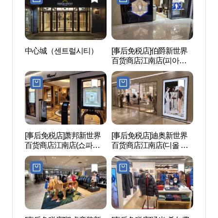
中心城（센트럴시티）
[事后免税店]伯爵新世界
MARQ
百货商店江南店(피아제
SPA
신세계백화점 강남점)
[事后免税店]萧邦新世界
[事后免税店]迪奥新世界
蒙马
百货商店江南店(쇼파드
百货商店江南店(디올 신
원）
신세계백화점 강남점)
세계백화점 강남점)