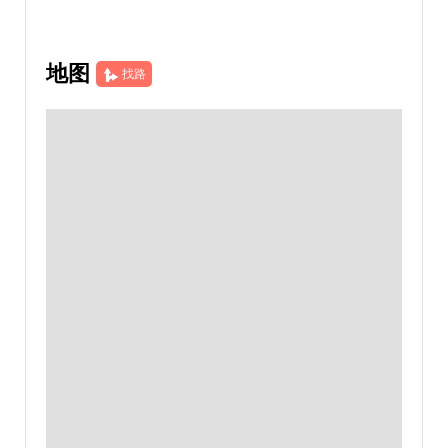
地图
找路