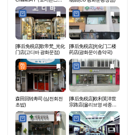
텔서울 찰스.H）
[事后免税店]歌帝梵_光化
[事后免税店]光化门二楼
世宗
门店(고디바 광화문점)
药店(광화문이층약국)
동상
森田回转寿司 (삼전회전
[事后免税店]欧利芙洋世
忠武
초밥)
宗路店(올리브영 세종로
공 이
점)