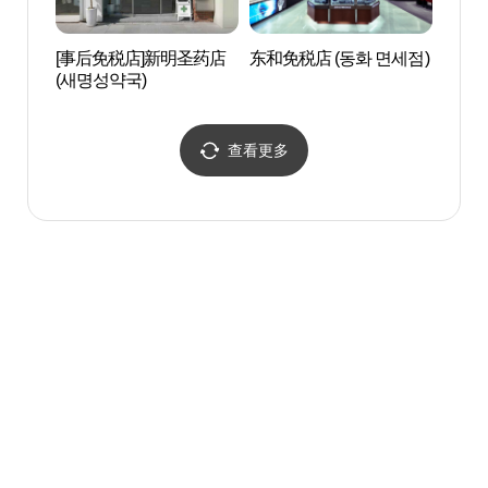
[事后免税店]新明圣药店
东和免税店 (동화 면세점)
锦湖艺
(새명성약국)
查看更多