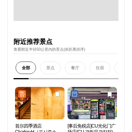
附近推荐景点
查看附近半径50公里內的景点(依距离排序)
全部
景点
餐厅
住宿
购物
首尔四季酒店
[事后免税店]CU光化门广
世宗文
Charles•H（포시즌스호
场店(CU 광화문광장점)
회관)