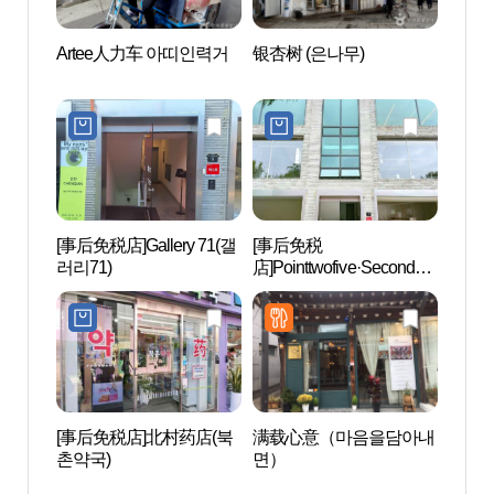
Artee人力车 아띠인력거
银杏树 (은나무)
首尔
书馆
정독
[事后免税店]Gallery 71(갤
[事后免税
白麟济
러리71)
店]Pointtwofive·Second北
村店(포인트투파이브세
컨드 북촌)
[事后免税店]北村药店(북
满载心意（마음을담아내
首尔
촌약국)
면）
예박물