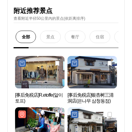
附近推荐景点
查看附近半径50公里內的景点(依距离排序)
全部
景点
餐厅
住宿
购物
[事后免税店]R.etoffe(알이
[事后免税店]银杏树三清
Art
토프)
洞店(은나무 삼청동점)