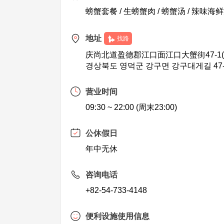
螃蟹套餐 / 生螃蟹肉 / 螃蟹汤 / 辣味海
地址
找路
庆尚北道盈德郡江口面江口大蟹街47-1(
경상북도 영덕군 강구면 강구대게길 47-
营业时间
09:30 ~ 22:00 (周末23:00)
公休假日
年中无休
咨询电话
+82-54-733-4148
便利设施使用信息