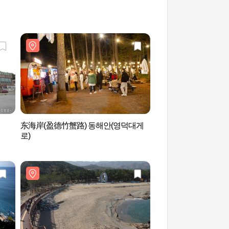
东海岸(盈德竹蟹路) 동해안(영덕대게
江口港 (강구항)
로)