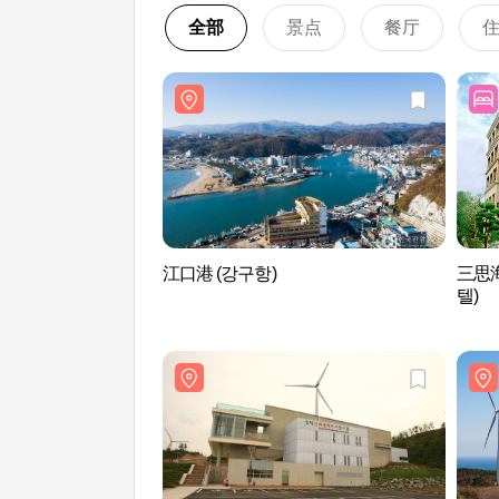
全部
景点
餐厅
江口港 (강구항)
三思
텔)