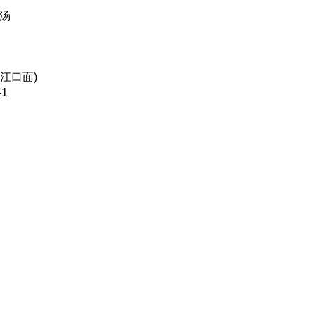
鲜汤
江口面)
1