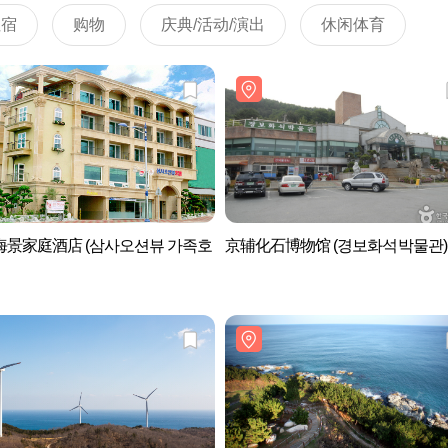
住宿
购物
庆典/活动/演出
休闲体育
海景家庭酒店 (삼사오션뷰 가족호
京辅化石博物馆 (경보화석박물관)