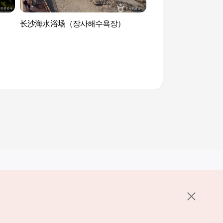
长沙海水浴场（장사해수욕장）
盈德风力发电区（영
지）
其他相关网站
关于韩国旅游发展局
K-Mice