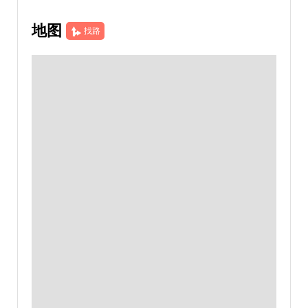
地图
找路