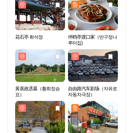
花石亭 화석정
伴鸥亭渡口家（반구정나
黃喜
루터집)
묘）
黃喜政丞墓（황희정승
自由路汽车剧场（자유로
栗谷树
묘）
자동차극장）