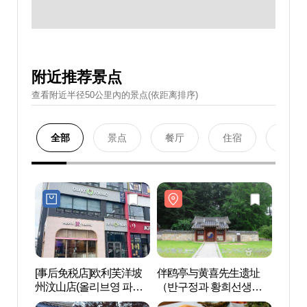
附近推荐景点
查看附近半径50公里內的景点(依距离排序)
全部
景点
餐厅
住宿
购物
[事后免税店]欧利芙洋坡
伴鸥亭与黄喜先生遗址
伴鸥
州汶山店(올리브영 파주
（반구정과 황희선생유
（반
문산점)
적지）
적지