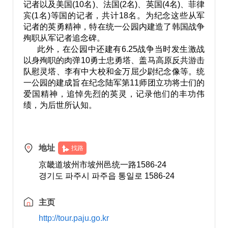
记者以及美国(10名)、法国(2名)、英国(4名)、菲律
宾(1名)等国的记者，共计18名。为纪念这些从军
记者的英勇精神，特在统一公园内建造了韩国战争
殉职从军记者追念碑。
此外，在公园中还建有6.25战争当时发生激战
以身殉职的肉弹10勇士忠勇塔、盖马高原反共游击
队慰灵塔、李有中大校和金万屈少尉纪念像等。统
一公园的建成旨在纪念陆军第11师团立功将士们的
爱国精神，追悼先烈的英灵，记录他们的丰功伟
绩，为后世所认知。
地址
找路
京畿道坡州市坡州邑统一路1586-24
경기도 파주시 파주읍 통일로 1586-24
主页
http://tour.paju.go.kr