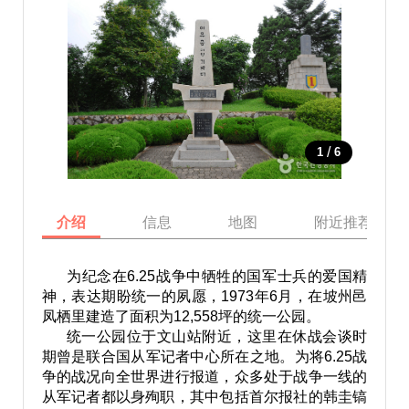
/
1
6
介绍
信息
地图
附近推荐景点
为纪念在6.25战争中牺牲的国军士兵的爱国精
神，表达期盼统一的夙愿，1973年6月，在坡州邑
凤栖里建造了面积为12,558坪的统一公园。
统一公园位于文山站附近，这里在休战会谈时
期曾是联合国从军记者中心所在之地。为将6.25战
争的战况向全世界进行报道，众多处于战争一线的
从军记者都以身殉职，其中包括首尔报社的韩圭镐