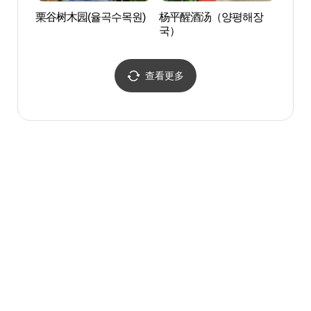
栗谷树木园(율곡수목원)
杨平醒酒汤（양평해장
和平
국）
查看更多