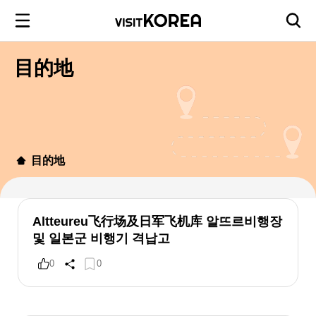
目的地
目的地
Altteureu飞行场及日军飞机库 알뜨르비행장
및 일본군 비행기 격납고
0
0