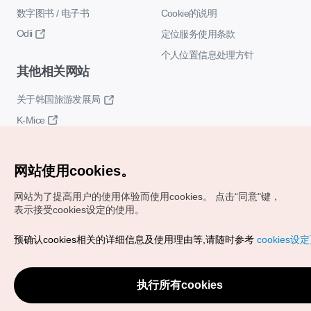
数字图书 / 电子书
Cookie的说明
Odii
定位服务使用条款
个人位置信息处理方针
其他相关网站
关于韩国旅游发展局
K-Mice
网站使用cookies。
网站为了提高用户的使用体验而使用cookies。
点击“同意"键，
表示接受cookies设定的使用。
Copyrights (c) 韩国旅游发展局版权所有
预确认cookies相关的详细信息及使用理由等,请随时参考
cookies设
如有相关疑问或建议，欢迎来信。
VISITKOREA官方邮箱
chnsim@knto.or.kr
执行所有cookies