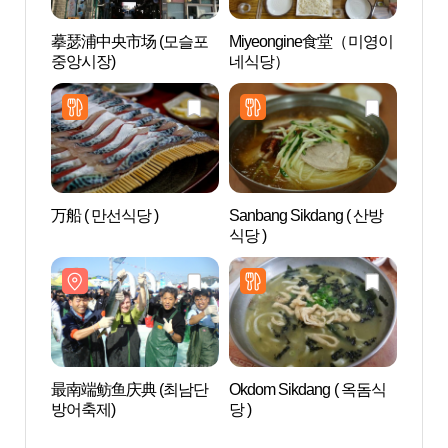
摹瑟浦中央市场 (모슬포
Miyeongine食堂（미영이
大静乡
중앙시장)
네식당）
万船 ( 만선식당 )
Sanbang Sikdang ( 산방
龙头海
식당 )
最南端鲂鱼庆典 (최남단
Okdom Sikdang ( 옥돔식
济州
방어축제)
당 )
주산