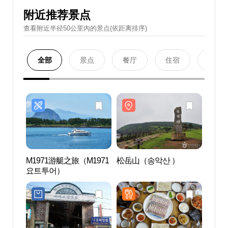
附近推荐景点
查看附近半径50公里內的景点(依距离排序)
全部
景点
餐厅
住宿
购物
M1971游艇之旅（M1971
松岳山（송악산 ）
松岳
요트투어）