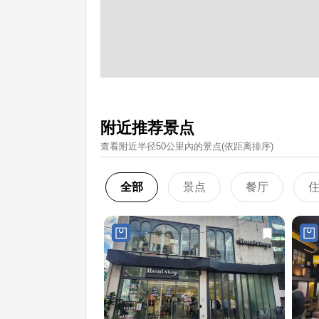
附近推荐景点
查看附近半径50公里內的景点(依距离排序)
全部
景点
餐厅