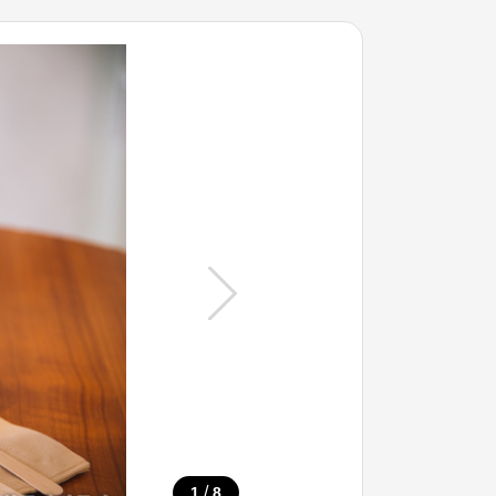
/
1
8