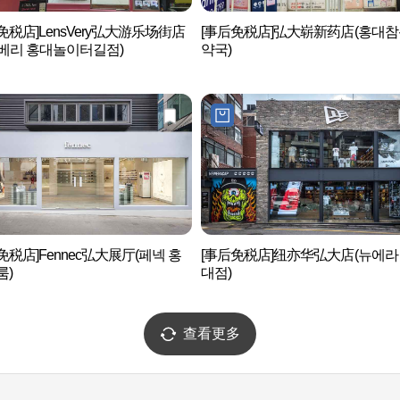
免税店]LensVery弘大游乐场街店
[事后免税店]弘大崭新药店(홍대
베리 홍대놀이터길점)
약국)
免税店]Fennec弘大展厅(페넥 홍
[事后免税店]纽亦华弘大店(뉴에라
룸)
대점)
查看更多