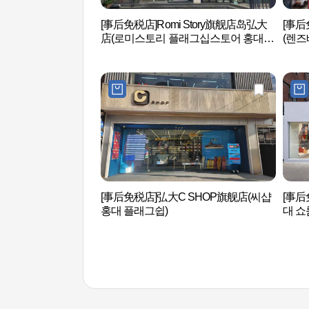
[事后免税店]Romi Story旗舰店岛弘大
[事后
店(로미스토리 플래그십스토어 홍대
(렌즈
점)
[事后免税店]弘大C SHOP旗舰店(씨샵
[事后
홍대 플래그쉽)
대 쇼