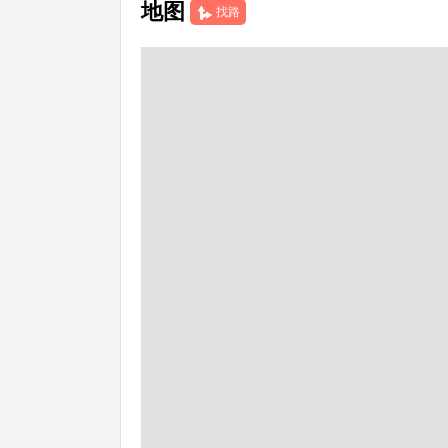
地图
找路