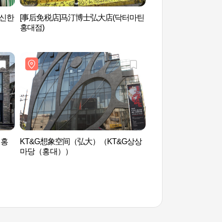
참신한
[事后免税店]马汀博士弘大店(닥터마틴
KT&G想象空间（弘
홍대점)
마당（홍대））
 홍
KT&G想象空间（弘大）（KT&G상상
Yoon‘s color 윤스칼
마당（홍대））