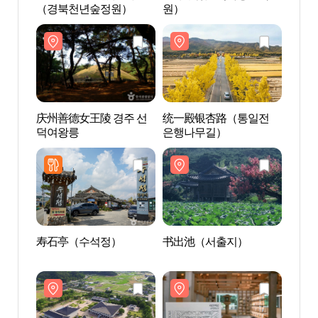
（경북천년숲정원）
원）
（경
庆州善德女王陵 경주 선
统一殿银杏路（통일전
庆州善
덕여왕릉
은행나무길）
덕여
寿石亭（수석정）
书出池（서출지）
书出