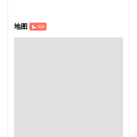
地图
找路