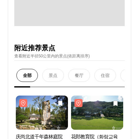
附近推荐景点
查看附近半径50公里內的景点(依距离排序)
全部
景点
餐厅
住宿
购物
庆尚北道千年森林庭院
花郎教育院（화랑교육
庆尚