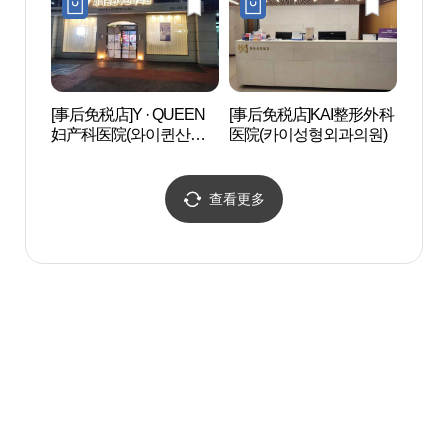
[事后免税店]Y · QUEEN
[事后免税店]KAI整形外科
岛山安
妇产科医院(와이퀸산부
医院(카이성형외과의원)
안창호
인과의원)
查看更多