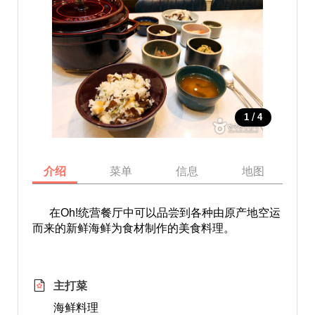
/
1
4
介绍
菜单
信息
地图
在Oh!统营餐厅中可以品尝到各种由原产地空运
而来的新鲜海鲜为食材制作的美食料理。
主打菜
海鲜料理