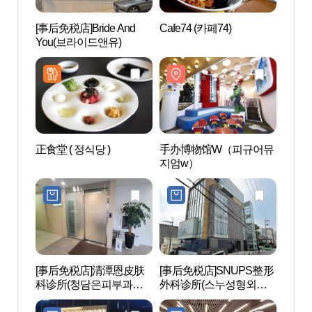
[事后免税店]Bride And
Cafe74 (카페74)
手办
You(브라이드앤유)
지엄
正食堂 ( 정식당 )
手办博物馆W（피규어뮤
韩流明
지엄w）
ROA
STAR
[事后免税店]清潭恩皮肤
[事后免税店]SNUPS整形
清潭时
科诊所(청담은피부과의
外科诊所(스누성형외과
리)
원)
의원)