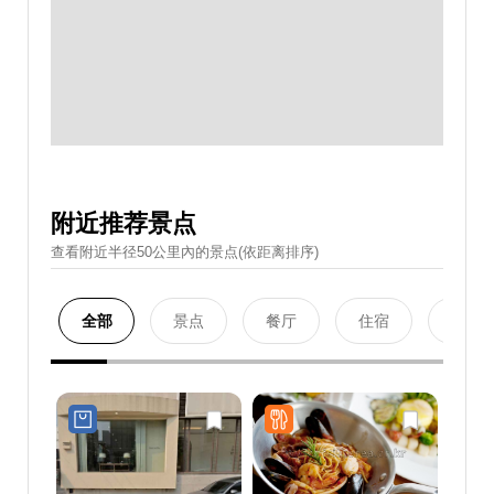
附近推荐景点
查看附近半径50公里內的景点(依距离排序)
全部
景点
餐厅
住宿
购物