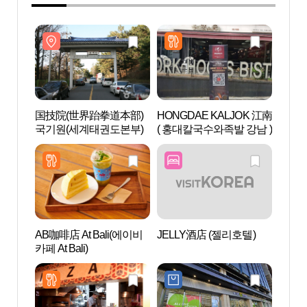
国技院(世界跆拳道本部)
HONGDAE KALJOK 江南
国技院
국기원(세계태권도본부)
( 홍대칼국수와족발 강남 )
국기원
AB咖啡店 At Bali(에이비
JELLY酒店 (젤리호텔)
LG艺
카페 At Bali)
터）