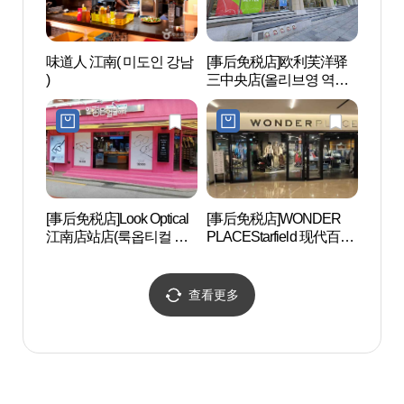
味道人 江南( 미도인 강남
[事后免税店]欧利芙洋驿
艺林堂
)
三中央店(올리브영 역삼
트홀)
중앙점)
[事后免税店]Look Optical
[事后免税店]WONDER
后SPA
江南店站店(룩옵티컬 강
PLACEStarfield 现代百货
남역점)
店贸易中心店(원더플레
이스 스타필드 코엑스몰
점)
查看更多