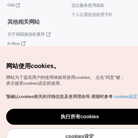
Odii
定位服务使用条款
个人位置信息处理方针
其他相关网站
关于韩国旅游发展局
K-Mice
网站使用cookies。
网站为了提高用户的使用体验而使用cookies。
点击“同意"键，
表示接受cookies设定的使用。
Copyrights (c) 韩国旅游发展局版权所有
预确认cookies相关的详细信息及使用理由等,请随时参考
cookies设
如有相关疑问或建议，欢迎来信。
VISITKOREA官方邮箱
chnsim@knto.or.kr
执行所有cookies
cookies设定