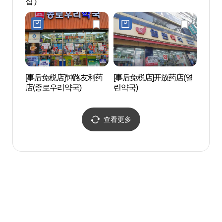
집 )
世界文
스코 
[事后免税店]钟路友利药
[事后免税店]开放药店(열
清溪
店(종로우리약국)
린약국)
(청계
查看更多