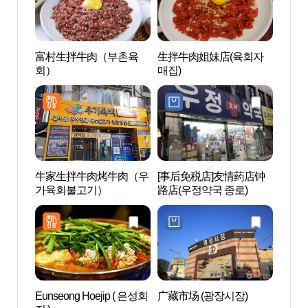
富村生拌牛肉（부촌육
生拌牛肉姐妹店(육회자
斗山
회）
매집)
센터
牛家生拌牛肉烤牛肉（우
[事后免税店]友情药店钟
清溪
가육회불고기）
路店(우정약국 종로)
Eunseong Hoejip ( 은성회
广藏市场 (광장시장)
宗庙