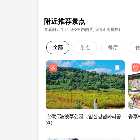
附近推荐景点
查看附近半径50公里內的景点(依距离排序)
全部
景点
餐厅
临津江波波草公园（임진강댑싸리공
香草村
원）