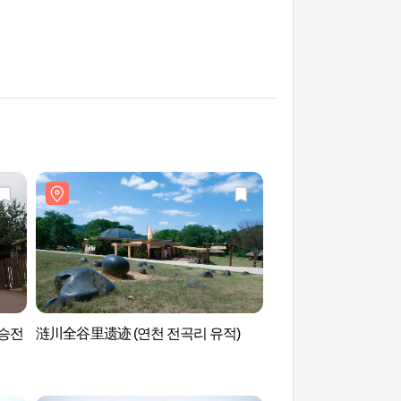
승전
涟川全谷里遗迹 (연천 전곡리 유적)
临津江波波草公园（
원）