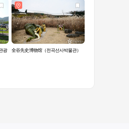
관광
全谷先史博物馆（전곡선사박물관）
汉滩江观光地 (한탄