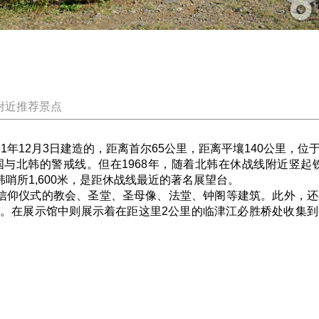
附近推荐景点
年12月3日建造的，距离首尔65公里，距离平壤140公里，
与北韩的警戒线。但在1968年，随着北韩在休战线附近竖起铁
韩哨所1,600米，是距休战线最近的著名展望台。
仰仪式的教会、圣堂、圣母像、法堂、钟阁等建筑。此外，还
碑等。在展示馆中则展示着在距这里2公里的临津江必胜桥处收集