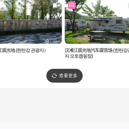
江观光地 (한탄강 관광지）
汉滩江观光地汽车露营场 (한탄강
지 오토캠핑장)
查看更多