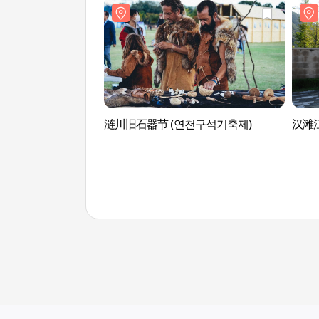
涟川旧石器节 (연천구석기축제)
汉滩