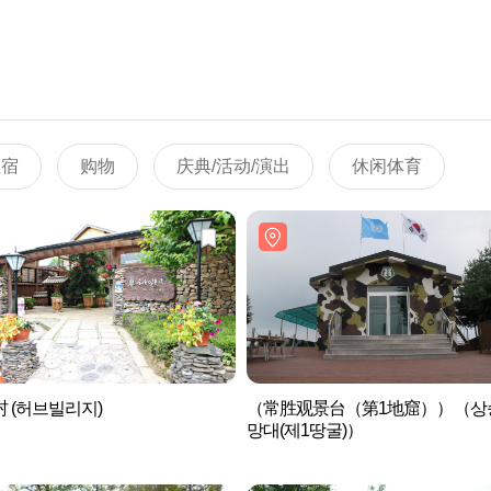
住宿
购物
庆典/活动/演出
休闲体育
 (허브빌리지)
（常胜观景台（第1地窟））（상
망대(제1땅굴)）