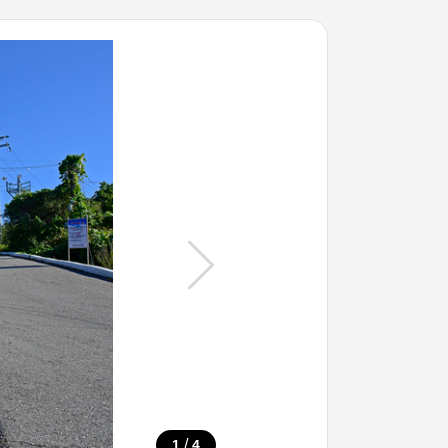
/
1
4