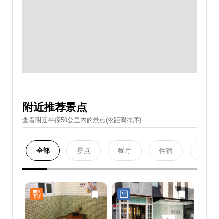
附近推荐景点
查看附近半径50公里內的景点(依距离排序)
全部
景点
餐厅
住宿
购物