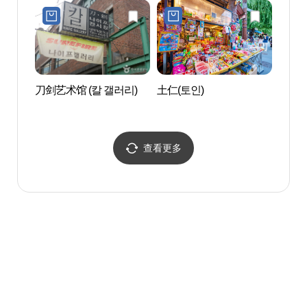
大王国的遗产》(쿠키런 :
킹덤 아트 콜라보 프로젝
트 특별전 - 위대한 왕국의
유산)
刀剑艺术馆 (칼 갤러리)
土仁(토인)
仁寺洞
查看更多