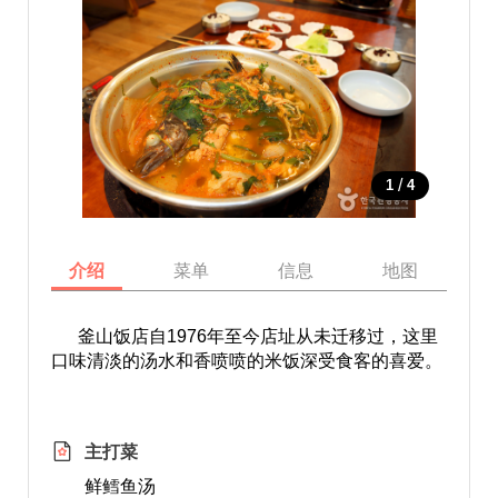
/
1
4
介绍
菜单
信息
地图
釜山饭店自1976年至今店址从未迁移过，这里
口味清淡的汤水和香喷喷的米饭深受食客的喜爱。
主打菜
鲜鳕鱼汤