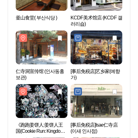
釜山食堂( 부산식당 )
KCDF美术馆店 (KCDF 갤
仁寺洞
러리숍)
보관)
仁寺洞宣传馆 (인사동홍
[事后免税店]艺乡家(예향
寺庙寄
보관)
가)
테이 
《跑跑姜饼人:姜饼人王
[事后免税店]Isae仁寺店
辛奇
国(Cookie Run: Kingdom)
(이새 인사점)
김치
艺术跨界合作特别展-伟