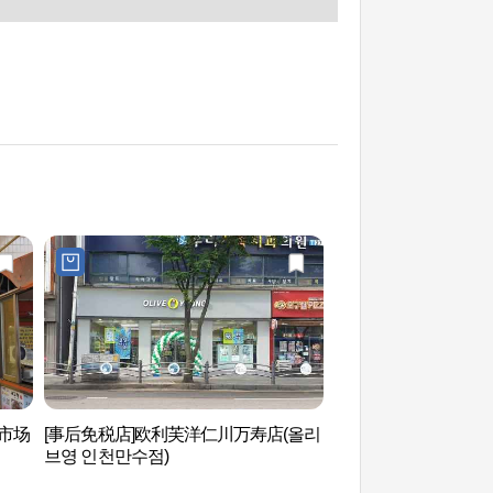
基市场
[事后免税店]欧利芙洋仁川万寿店(올리
苏莱山（소래산）
브영 인천만수점)