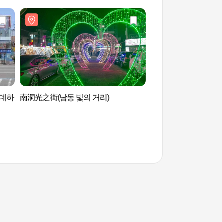
롯데하
南洞光之街(남동 빛의 거리)
富川湖水植物园SuP
원 수피아)