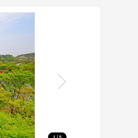
/
1
5