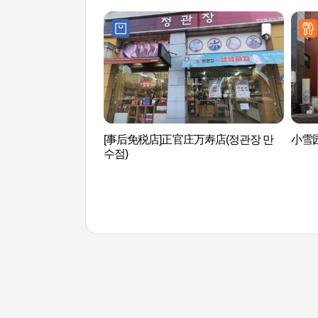
[事后免税店]正官庄万寿店(정관장 만
小雪
수점)