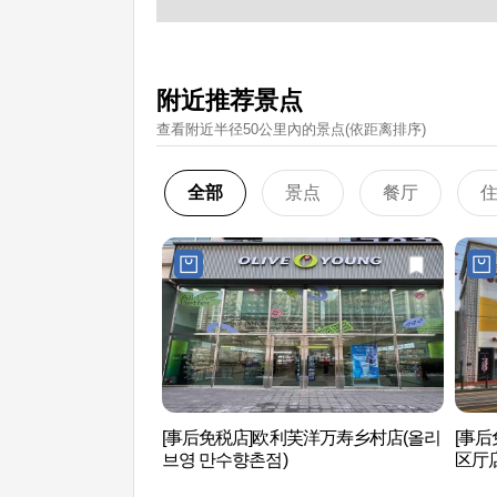
附近推荐景点
查看附近半径50公里內的景点(依距离排序)
全部
景点
餐厅
[事后免税店]欧利芙洋万寿乡村店(올리
[事后
브영 만수향촌점)
区厅店