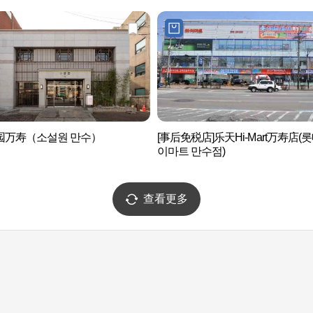
园万寿（소설원 만수）
[事后免税店]乐天Hi-Mart万寿店(
이마트 만수점)
查看更多