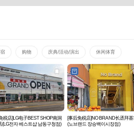
住宿
购物
庆典/活动/演出
休闲体育
免税店]LG电子BEST SHOP南洞
[事后免税店]NO BRAND长丞拜
(LG전자 베스트샵 남동구청점)
(노브랜드 장승백이시장점)