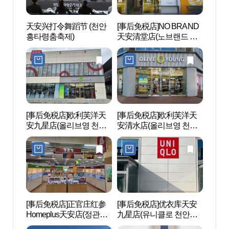
天安兴打令舞蹈节 (천안
[事后免税店]NO BRAND
nbl
흥타령춤축제)
天安清堂店(노브랜드 천
안청당점)
[事后免税店]欧利芙洋天
[事后免税店]欧利芙洋天
独立纪
安九星店(올리브영 천안
安清水店(올리브영 천안
구성점)
청수점)
[事后免税店]正官庄红参
[事后免税店]优衣库天安
Sono
Homeplus天安店(정관장
九星店(유니클로 천안구
（소노
홍삼 홈플러스 천안점)
성점)
벤처