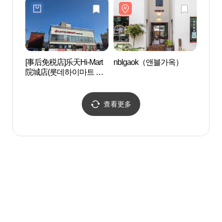
[事后免税店]乐天Hi-Mart
nblgaok（앤블가옥）
地中
院城店(롯데하이마트 원
성점)
查看更多