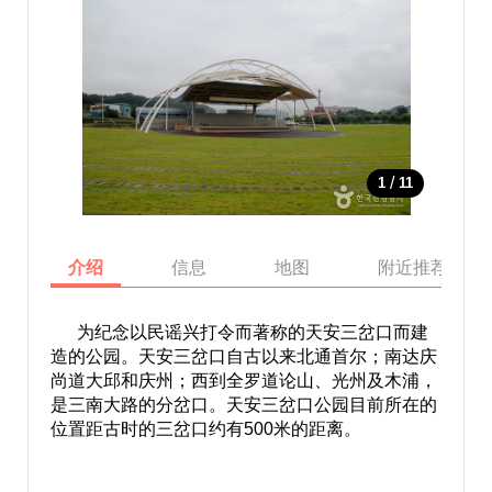
/
1
11
介绍
信息
地图
附近推荐景点
为纪念以民谣兴打令而著称的天安三岔口而建
造的公园。天安三岔口自古以来北通首尔；南达庆
尚道大邱和庆州；西到全罗道论山、光州及木浦，
是三南大路的分岔口。天安三岔口公园目前所在的
位置距古时的三岔口约有500米的距离。