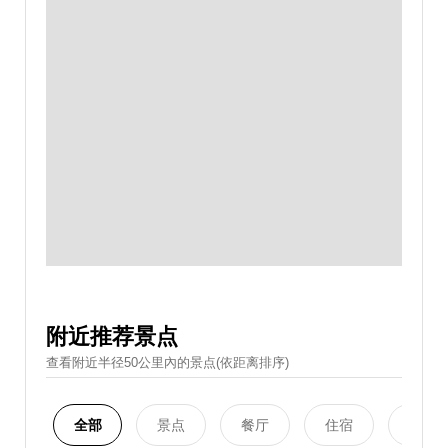
附近推荐景点
查看附近半径50公里內的景点(依距离排序)
全部
景点
餐厅
住宿
购物