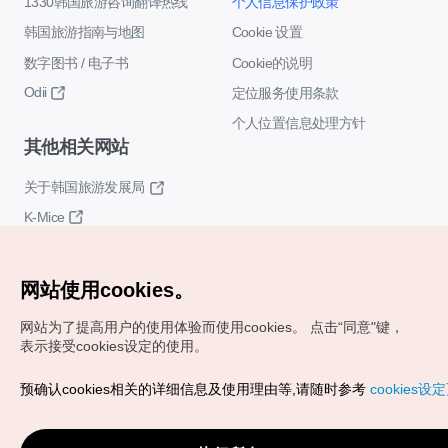
1330韩国旅游咨询翻译热线
个人信息保护政策
韩国旅游指南与地图
Cookie 设置
数字图书 / 电子书
Cookie的说明
Odii
定位服务使用条款
个人位置信息处理方针
其他相关网站
关于韩国旅游发展局
K-Mice
网站使用cookies。
网站为了提高用户的使用体验而使用cookies。
点击“同意"键，
表示接受cookies设定的使用。
Copyrights (c) 韩国旅游发展局版权所有
预确认cookies相关的详细信息及使用理由等,请随时参考
cookies设
如有相关疑问或建议，欢迎来信。
VISITKOREA官方邮箱
chnsim@knto.or.kr