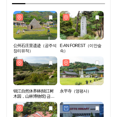
公州石庄里遗迹（공주석
E-AN FOREST（이안숲
公州
장리유적）
속）
장리
锦江自然休养林(锦江树
永平寺（영평사）
锦江
木园，山林博物馆) 금강
木园，
자연휴양림(금강수목원,
자연휴
산림박물관)
산림박