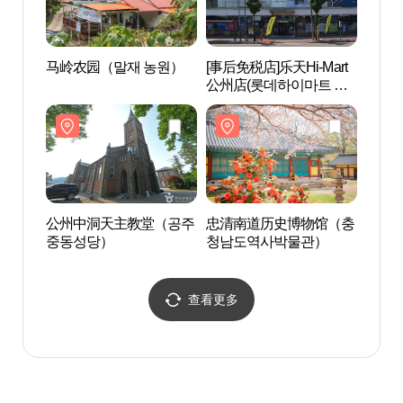
马岭农园（말재 농원）
[事后免税店]乐天Hi-Mart
马岭
公州店(롯데하이마트 공
주점)
公州中洞天主教堂（공주
忠清南道历史博物馆（충
忠清
중동성당）
청남도역사박물관）
청남
查看更多