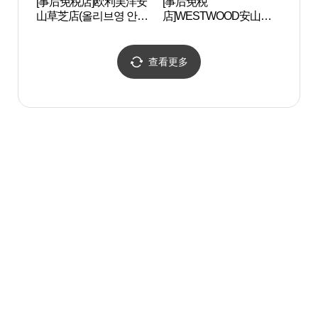
[事后免税店]欧利芙洋安
[事后免税
玉钩
山草芝店(올리브영 안산
店]WESTWOOD安山元
초지점)
谷店(웨스트우드 안산원
곡점)
查看更多