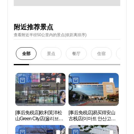
附近推荐景点
查看附近半径50公里內的景点(依距离排序)
全部
景点
餐厅
住宿
购物
[事后免税店]欧利芙洋松
[事后免税店]易买得安山
京畿
山Green City店(올리브영
古栈店(이마트 안산고잔
술관
송산그린시티점)
점)