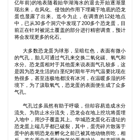
亿年前)的地表随着始华湖海水的退去开始逐渐显
现出来，在风化、侵蚀的作用下埋藏于地底的恐龙
蛋也显露了出来。迄今为止，在调查的12处地点
中，已从30多个洞穴中发现了200多个恐龙蛋，目
前正在针对被泥土覆盖的部分进行精密调查，预计
将会发现更多的化石。
大多数恐龙蛋为球形，呈暗红色，表面有微小
的气孔，胎儿可通过气孔来交换二氧化碳、氧气和
水分。恐龙蛋相对于其他蛋来说表面气孔较多，这
是因为恐龙生活的白垩纪时期年平均气温要比现在
热很多，甚至连极地都没有冰河，在温暖多湿的环
境下，为了汲取氧气，恐龙蛋的表面便生成了众多
气孔。
气孔过多虽然有助于呼吸，但却容易造成水分
流失。为防止水分流失，恐龙会在地上挖坑将蛋埋
入地中，用沙子覆盖其上。华城恐龙蛋化石遗址的
恐龙蛋上端几乎都已破裂，其中，蛋壳碎片散落于
蛋中的表明恐龙在孵化之前已被其他动物所吃，相