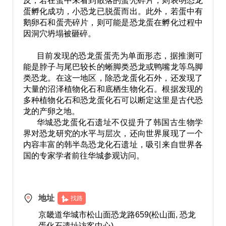
反，若在蛋中未看到散落的蛋壳碎片，则表明恐龙
蛋孵化成功，小恐龙已脱蛋而出。此外，若蛋中有
鹅卵石和蛋壳碎片，则可能是恐龙蛋在孵化过程中
因洞穴坍塌被砸碎。
目前发现的恐龙蛋蛋壳为单面形态，据推测可
能是脖子与尾巴较长的蜥脚类恐龙或鸭嘴龙等鸟脚
类恐龙。在这一地区，除恐龙蛋化石外，还发现了
大量的沼泽植物化石和底栖生物化石。根据发现的
多种植物化石和恐龙蛋化石可以断定这里是古代恐
龙的产卵之地。
华城恐龙蛋化石遗址不仅提升了韩国古生物学
界对恐龙研究的水平与层次，还向世界展现了一个
内容丰富的韩半岛恐龙化石遗址，吸引来自世界各
国的专家学者前往华城参观访问。
地址
找路
京畿道华城市松山面恐龙路659(松山面, 恐龙
蛋化石遗址访客中心)