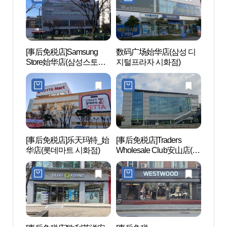
[事后免税店]Samsung
数码广场始华店(삼성 디
南阳
Store始华店(삼성스토어
지털프라자 시화점)
성지
시화)
[事后免税店]乐天玛特_始
[事后免税店]Traders
安山文
华店(롯데마트 시화점)
Wholesale Club安山店(트
문화
레이더스 홀세일 클럽 안
산점)