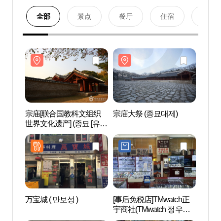
全部
景点
餐厅
住宿
购物
宗庙[联合国教科文组织
宗庙大祭 (종묘대제)
宗庙
世界文化遗产] (종묘 [유네
世界文
스코 세계문화유산])
스코 
万宝城 ( 만보성 )
[事后免税店]TMwatch正
世运商
宇商社(TMwatch 정우상
사)