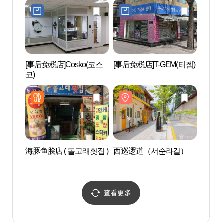
[事后免税店]Cosko(코스
[事后免税店]T-GEM(티젬)
昌庆宫
코)
海豚鱼脍店 ( 돌고래횟집 )
西巡逻道（서순라길）
Yoo'
查看更多