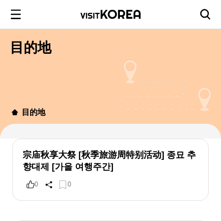
目的地
目的地
宗庙秋享大祭 [秋季旅游周特别活动] 종묘 추
향대제 [가을 여행주간]
0
0