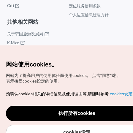
Odii
定位服务使用条款
个人位置信息处理方针
其他相关网站
关于韩国旅游发展局
K-Mice
网站使用cookies。
网站为了提高用户的使用体验而使用cookies。
点击“同意"键，
表示接受cookies设定的使用。
Copyrights (c) 韩国旅游发展局版权所有
预确认cookies相关的详细信息及使用理由等,请随时参考
cookies设
如有相关疑问或建议，欢迎来信。
VISITKOREA官方邮箱
chnsim@knto.or.kr
执行所有cookies
cookies设定