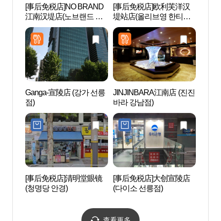
[事后免税店]NO BRAND
[事后免税店]欧利芙洋汉
韩国文
江南汉堤店(노브랜드 강
堤站店(올리브영 한티역
의집)
남한티역점)
점)
Ganga-宣陵店 (강가 선릉
JINJINBARA江南店 (진진
曹守正
점)
바라 강남점)
정 한
[事后免税店]清明堂眼镜
[事后免税店]大创宣陵店
韩国
(청명당 안경)
(다이소 선릉점)
(CO
터(코
查看更多