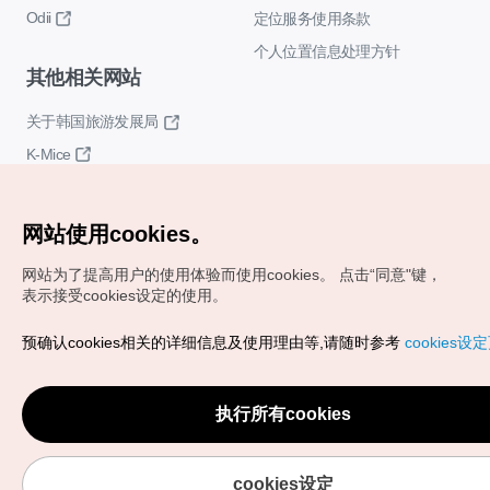
Odii
定位服务使用条款
个人位置信息处理方针
其他相关网站
关于韩国旅游发展局
K-Mice
网站使用cookies。
网站为了提高用户的使用体验而使用cookies。
点击“同意"键，
表示接受cookies设定的使用。
Copyrights (c) 韩国旅游发展局版权所有
预确认cookies相关的详细信息及使用理由等,请随时参考
cookies设
如有相关疑问或建议，欢迎来信。
VISITKOREA官方邮箱
chnsim@knto.or.kr
执行所有cookies
cookies设定