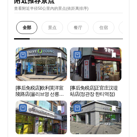
附近推荐景点
查看附近半径50公里內的景点(依距离排序)
全部
景点
餐厅
住宿
购物
[事后免税店]欧利芙洋宣
[事后免税店]正官庄汉堤
艺林堂
陵路店(올리브영 선릉로
站店(정관장 한티역점)
트홀)
점)