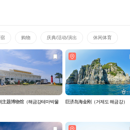
住宿
购物
庆典/活动/演出
休闲体育
刚主题博物馆（해금강테마박물
巨济岛海金刚（거제도 해금강）