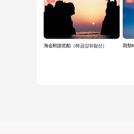
海金刚游览船（해금강유람선）
雨祭