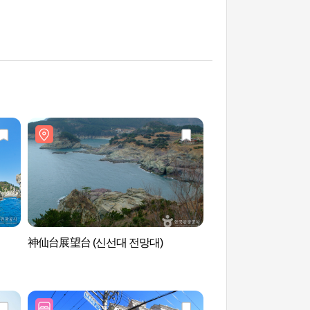
神仙台展望台 (신선대 전망대)
陶藏浦渔村体验 도