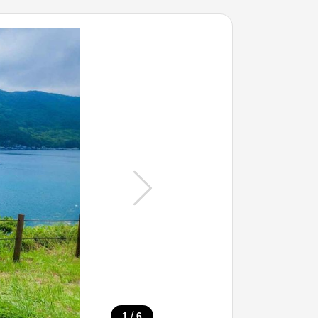
/
1
6