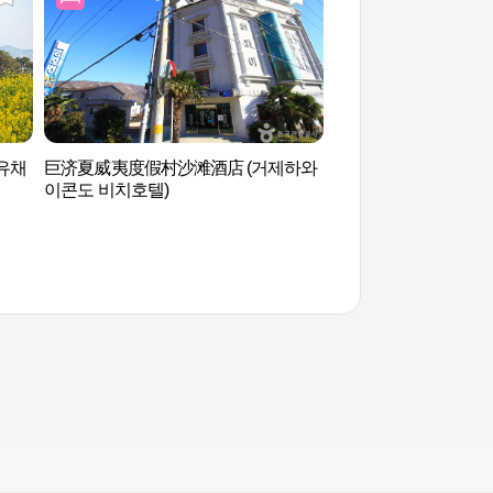
 유채
巨济夏威夷度假村沙滩酒店 (거제하와
海金刚游览船（해금
이콘도 비치호텔)