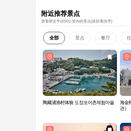
附近推荐景点
查看附近半径50公里內的景点(依距离排序)
全部
景点
餐厅
陶藏浦渔村体验 도장포어촌체험마을
海金
관）