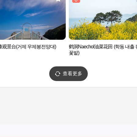
峰观景台(거제 우제봉전망대)
鹤洞Naechol油菜花田 (학동 내촐
꽃밭)
查看更多