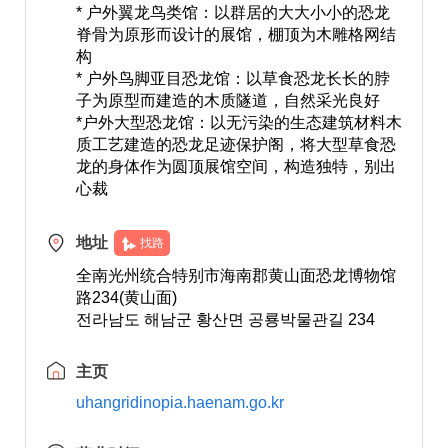
* 户外翼龙鸟类馆：以群居的大大小小的恐龙
脊骨为原形而设计的展馆，棚顶为木雕格网结
构
* 户外鸟脚亚目恐龙馆：以草食恐龙长长的脖
子为原型而建造的木质隧道，自然采光良好
*户外大型恐龙馆：以无污染的生态建筑材料木
质工艺建造的恐龙足迹保护阁，将大型草食恐
龙的身体作为圆顶展馆空间，构造独特，别出
心裁
地址
找路
全南光州统合特别市海南郡黄山面恐龙博物馆
路234(黄山面)
전라남도 해남군 황산면 공룡박물관길 234
主页
uhangridinopia.haenam.go.kr