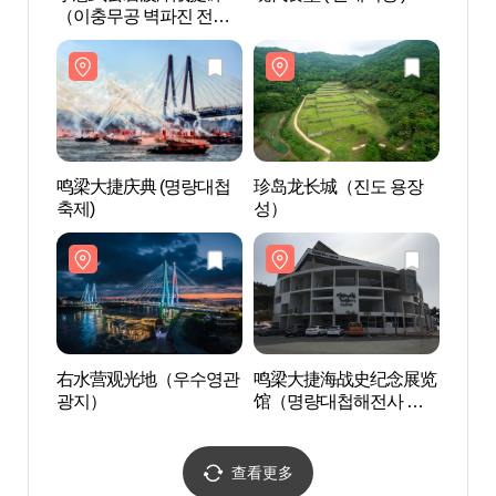
（이충무공 벽파진 전첩
성）
비）
鸣梁大捷庆典 (명량대첩
珍岛龙长城（진도 용장
鸣梁
축제)
성）
馆（
념전
右水营观光地（우수영관
鸣梁大捷海战史纪念展览
珍岛大
광지）
馆（명량대첩해전사 기
념전시관）
查看更多