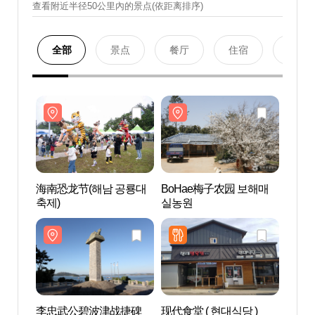
查看附近半径50公里內的景点(依距离排序)
全部
景点
餐厅
住宿
购物
海南恐龙节(해남 공룡대
BoHae梅子农园 보해매
BoH
축제)
실농원
실농
李忠武公碧波津战捷碑
现代食堂 ( 현대식당 )
珍岛