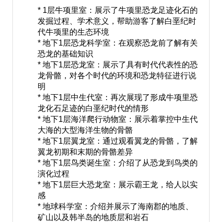
* 1层牛项里室：展示了牛项里恐龙足迹化石的
发掘过程、学术意义，帮助游客了解白垩纪时
代牛项里的生态环境
* 地下1层恐龙科学室：在观察恐龙前了解有关
恐龙的基础知识
* 地下1层恐龙室：展示了具有时代代表性的恐
龙骨骼，对各个时代的环境和恐龙特征进行说
明
* 地下1层中生代室：再次展现了形成牛项里恐
龙化石足迹的白垩纪时代的情形
* 地下1层海洋爬行动物室：展示着掌控中生代
大海的大型海洋生物的骨骼
* 地下1层翼龙室：通过观看翼龙的骨骼，了解
翼龙初期和末期的骨骼差异
* 地下1层鸟类诞生室：介绍了从恐龙到鸟类的
演化过程
* 地下1层巨大恐龙室：展示霸王龙，给人以实
感
* 地球科学室：介绍并展示了海南郡的地质、
矿山以及韩半岛的地质层和岩石