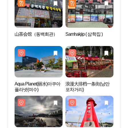
山茶会馆（동백회관）
Samhakjip ( 삼학집 )
浪漫
포차거
Aqua Planet(丽水)아쿠아
浪漫大排档一条街(낭만
哈梅尔
플라넷(여수)
포차거리)