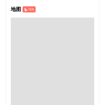
地图
找路