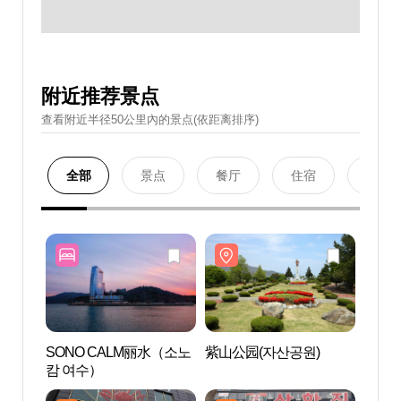
附近推荐景点
查看附近半径50公里內的景点(依距离排序)
全部
景点
餐厅
住宿
购物
SONO CALM丽水（소노
紫山公园(자산공원)
紫山公
캄 여수）