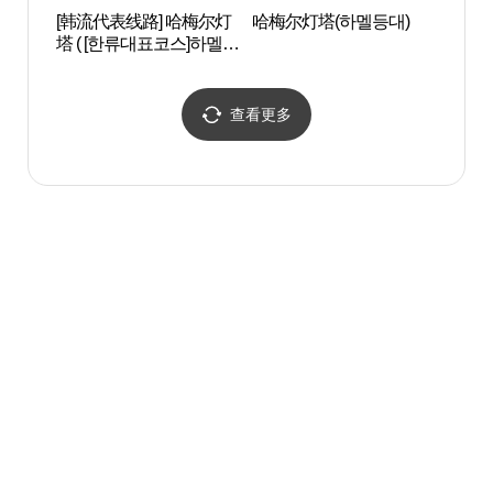
[韩流代表线路] 哈梅尔灯
哈梅尔灯塔(하멜등대)
姑苏
塔 ( [한류대표코스]하멜등
동 
대)
查看更多