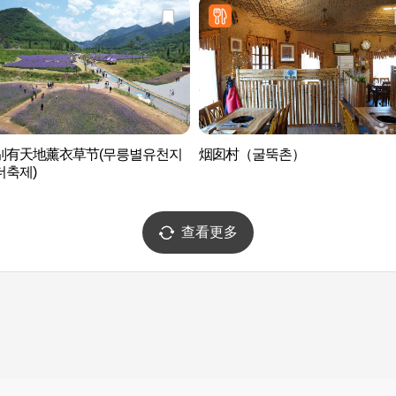
别有天地薰衣草节(무릉별유천지
烟囱村（굴뚝촌）
더축제)
查看更多