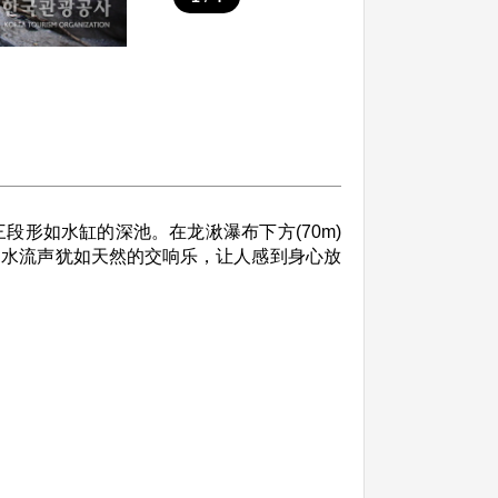
形如水缸的深池。在龙湫瀑布下方(70m)
的水流声犹如天然的交响乐，让人感到身心放