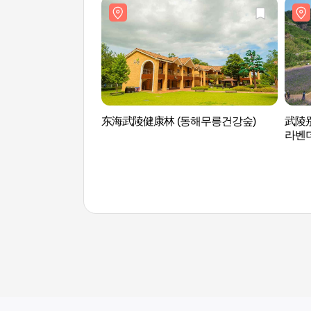
东海武陵健康林 (동해무릉건강숲)
武陵
라벤