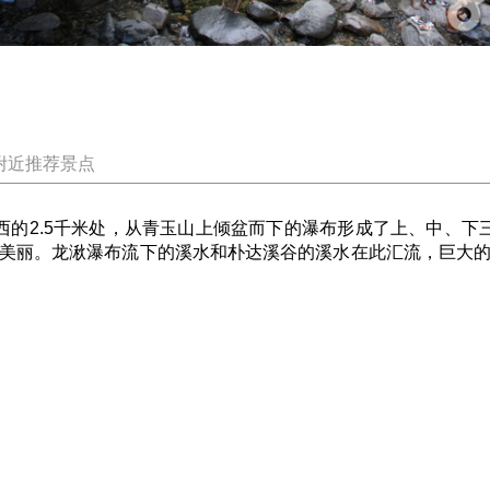
附近推荐景点
2.5千米处，从青玉山上倾盆而下的瀑布形成了上、中、下三段
美丽。龙湫瀑布流下的溪水和朴达溪谷的溪水在此汇流，巨大