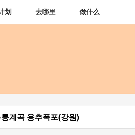
计划
去哪里
做什么
무릉계곡 용추폭포(강원)