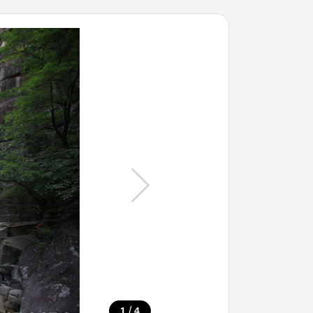
/
1
4