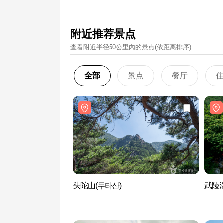
附近推荐景点
查看附近半径50公里內的景点(依距离排序)
全部
景点
餐厅
头陀山(두타산)
武陵溪