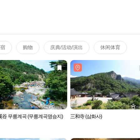
住宿
购物
庆典/活动/演出
休闲体育
谷 무릉계곡 (무릉계곡명승지)
三和寺 (삼화사)