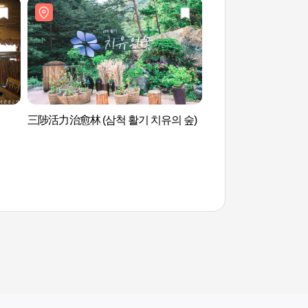
三陟活力治愈林 (삼척 활기 치유의 숲)
三陟活力治愈林 (삼척