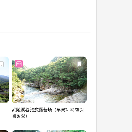
武陵溪谷治愈露营场（무릉계곡 힐링
头陀山(두타산)
캠핑장）