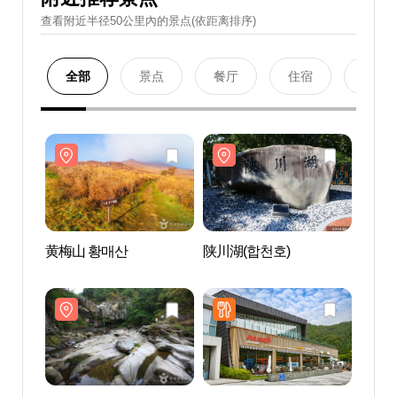
查看附近半径50公里內的景点(依距离排序)
全部
景点
餐厅
住宿
购物
黄梅山 황매산
陕川湖(합천호)
黄梅山