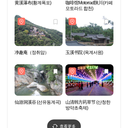
黄溪瀑布(황계폭포)
咖啡馆Motorrad陕川(카페
黄溪瀑
모토라드 합천)
净趣庵（정취암）
玉溪书院 (옥계서원)
玉溪书
仙游洞溪谷 (선유동계곡)
山清韩方药草节 (산청한
绀岳
방약초축제)
풍력
查看更多