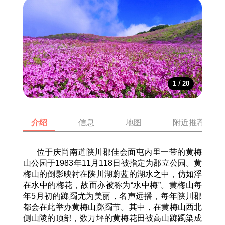
/
1
20
介绍
信息
地图
附近推荐景点
位于庆尚南道陕川郡佳会面屯内里一带的黄梅
山公园于1983年11月118日被指定为郡立公园。黄
梅山的倒影映衬在陕川湖蔚蓝的湖水之中，仿如浮
在水中的梅花，故而亦被称为“水中梅”。黄梅山每
年5月初的踯躅尤为美丽，名声远播，每年陕川郡
都会在此举办黄梅山踯躅节。其中，在黄梅山西北
侧山陵的顶部，数万坪的黄梅花田被高山踯躅染成