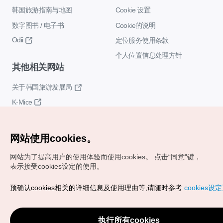
韩国旅游指南与地图
Cookie 设置
数字图书 / 电子书
Cookie的说明
Odii
定位服务使用条款
个人位置信息处理方针
其他相关网站
关于韩国旅游发展局
K-Mice
网站使用cookies。
网站为了提高用户的使用体验而使用cookies。
点击“同意"键，
表示接受cookies设定的使用。
Copyrights (c) 韩国旅游发展局版权所有
预确认cookies相关的详细信息及使用理由等,请随时参考
cookies设
如有相关疑问或建议，欢迎来信。
VISITKOREA官方邮箱
chnsim@knto.or.kr
执行所有cookies