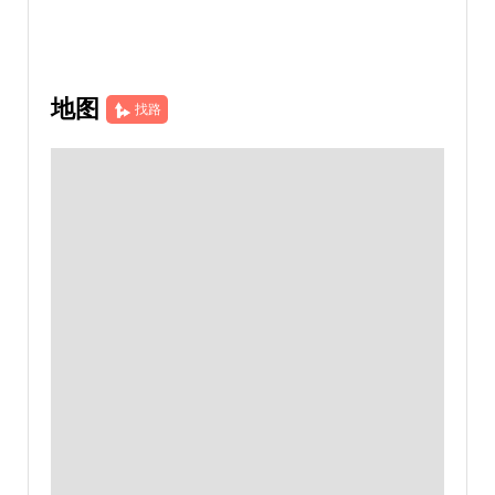
地图
找路