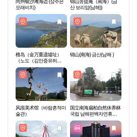
尚州银沙滩海边 (상주은
锦山菩提庵（南海）(금
尚州银
모래비치)
산 보리암(남해))
모래비
橹岛（金万重遗墟址）
锦山(南海) 금산(남해 )
橹岛
（노도（김만중유허
（노
지））
지）
风痕美术馆（바람흔적미
国立南海扁柏自然休养林
风痕
술관）
국립 남해편백자연휴양
술관
림