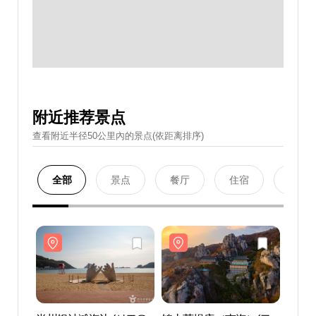
附近推荐景点
查看附近半径50公里內的景点(依距离排序)
全部
景点
餐厅
住宿
购物