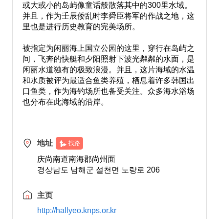
或大或小的岛屿像童话般散落其中的300里水域。
并且，作为壬辰倭乱时李舜臣将军的作战之地，这
里也是进行历史教育的完美场所。
被指定为闲丽海上国立公园的这里，穿行在岛屿之
间，飞奔的快艇和夕阳照射下波光粼粼的水面，是
闲丽水道独有的极致浪漫。并且，这片海域的水温
和水质被评为最适合鱼类养殖，栖息着许多韩国出
口鱼类，作为海钓场所也备受关注。众多海水浴场
也分布在此海域的沿岸。
地址
找路
庆尚南道南海郡尚州面
경상남도 남해군 설천면 노량로 206
主页
http://hallyeo.knps.or.kr