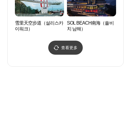
雪里天空步道（설리스카
SOL BEACH南海（쏠비
雪里
이워크）
치 남해）
이워
查看更多