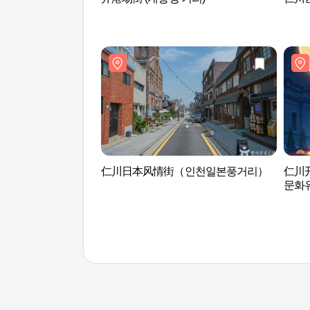
仁川日本风情街（인천일본풍거리）
仁川
문화