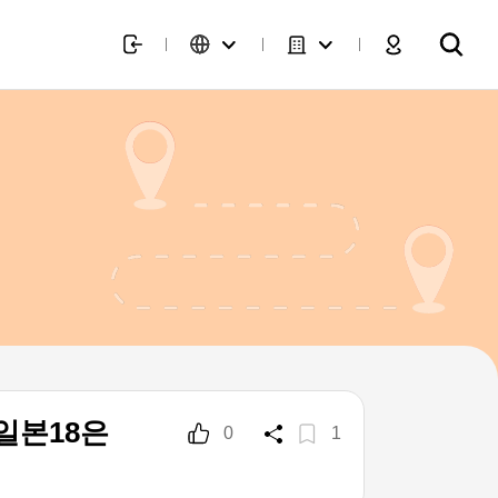
일본18은
0
1