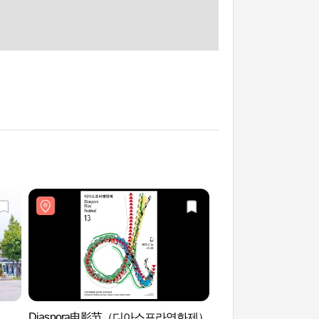
Diaspora电影节（디아스포라영화제）
开港场街 (개항장 거