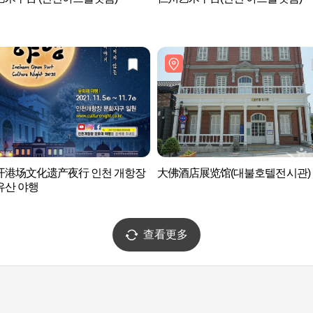
开港场文化遗产夜行 인천 개항장
大佛酒店展览馆(대불호텔전시관)
유산 야행
查看更多