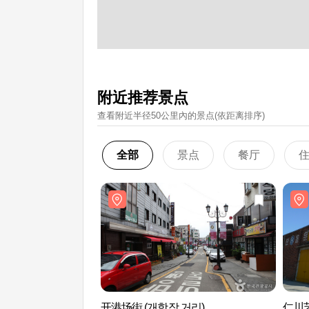
附近推荐景点
查看附近半径50公里內的景点(依距离排序)
全部
景点
餐厅
开港场街 (개항장 거리)
仁川