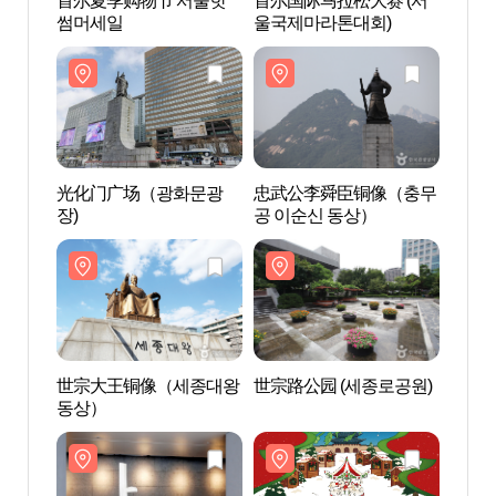
首尔夏季购物节 서울핫
首尔国际马拉松大赛 (서
光化
썸머세일
울국제마라톤대회)
장)
光化门广场（광화문광
忠武公李舜臣铜像（충무
世宗
장)
공 이순신 동상）
동상
世宗大王铜像（세종대왕
世宗路公园 (세종로공원)
世宗故
동상）
야기)