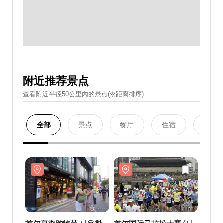
附近推荐景点
查看附近半径50公里內的景点(依距离排序)
全部
景点
餐厅
住宿
购物