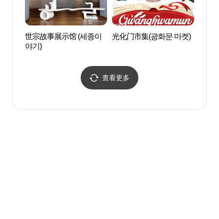
世宗故事展示馆 (세종이
光化门市集(광화문 마켓)
韩国历
야기)
국역사
查看更多