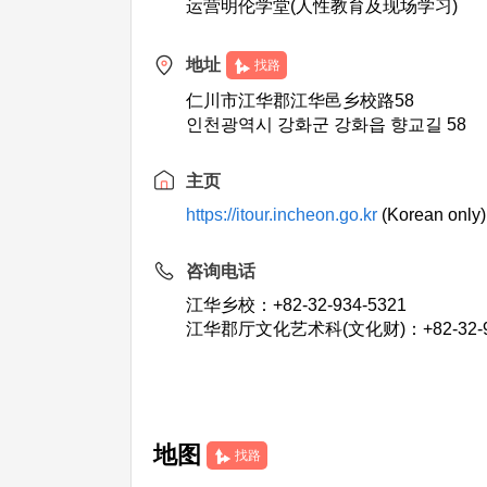
运营明伦学堂(人性教育及现场学习)
地址
找路
仁川市江华郡江华邑乡校路58
인천광역시 강화군 강화읍 향교길 58
主页
https://itour.incheon.go.kr
(Korean only)
咨询电话
江华乡校：+82-32-934-5321
江华郡厅文化艺术科(文化财)：+82-32-93
地图
找路