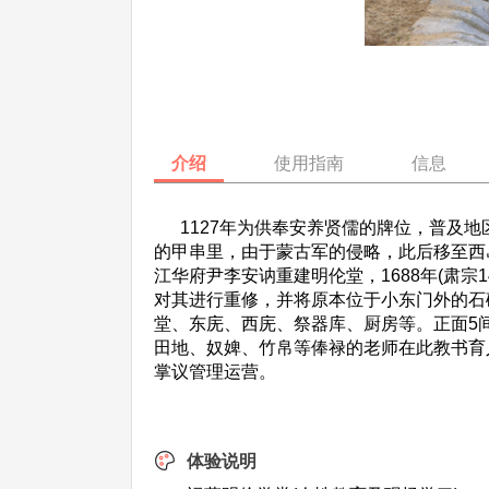
介绍
使用指南
信息
1127年为供奉安养贤儒的牌位，普及地区
的甲串里，由于蒙古军的侵略，此后移至西岛
江华府尹李安讷重建明伦堂，1688年(肃宗
对其进行重修，并将原本位于小东门外的石
堂、东庑、西庑、祭器库、厨房等。正面5
田地、奴婢、竹帛等俸禄的老师在此教书育
掌议管理运营。
体验说明