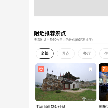
附近推荐景点
查看附近半径50公里內的景点(依距离排序)
全部
景点
餐厅
江华山城 강화산성
朝阳