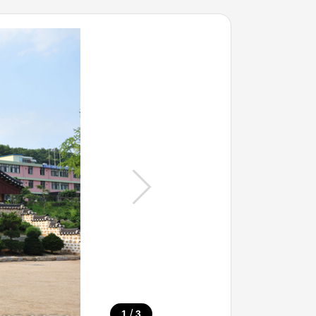
/
1
3