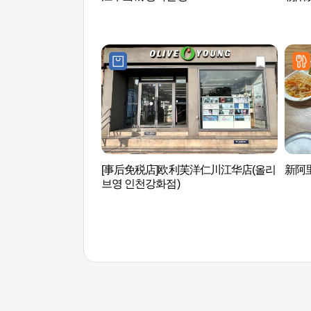
[事后免税店]欧利芙洋仁川江华店(올리
新阿
브영 인천강화점)