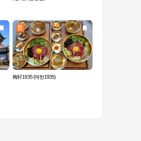
梅轩1935 (매헌1935)
高丽宫址 고려궁지