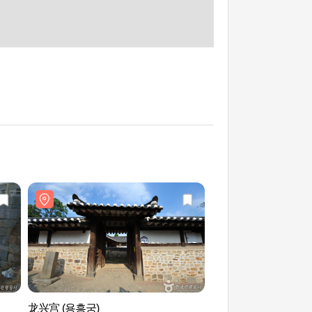
龙兴宫 (용흥궁)
江华山城 강화산성