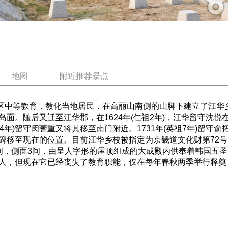
地图
附近推荐景点
中等教育，教化当地居民，在高丽山南侧的山脚下建立了江华乡校。
面。随后又迁至江华郡，在1624年(仁祖2年)，江华留守沈悦
14年)留守闵蓍重又将其移至南门附近。1731年(英祖7年)留守
碑移至现在的位置。目前江华乡校被指定为京畿道文化财第72
间，侧面3间，由呈人字形的屋顶组成的大成殿内供奉着韩国五
人，但现在它已经丧失了教育职能，仅在每年春秋两季举行释奠