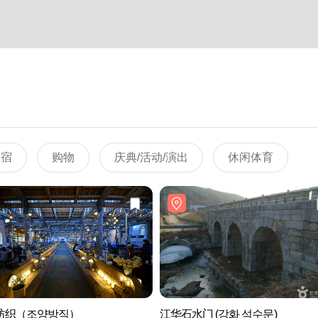
住宿
购物
庆典/活动/演出
休闲体育
纺织（조양방직）
江华石水门 (강화 석수문)