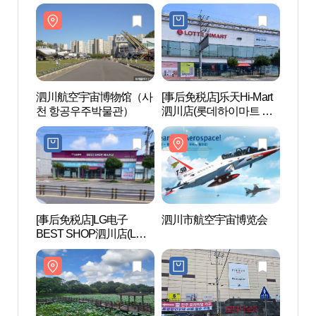
泗川航空宇宙博物馆（사
[事后免税店]乐天Hi-Mart
泗川
천 항공우주박물관）
泗川店(롯데하이마트 사
천 
천점)
[事后免税店]LG电子
泗川市航空宇宙博览会
晋阳
BEST SHOP泗川店(LG전
台、动
자 베스트샵 사천점)
원 (
원))