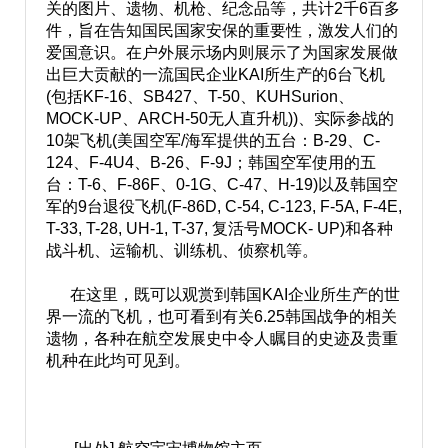
关的图片、遗物、机枪、纪念品等，共计2千6百多
件，旨在告知国民国家安保的重要性，激发人们的
爱国意识。在户外展示场内则展示了为国家发展做
出巨大贡献的一流国民企业KAI所生产的6台飞机
(包括KF-16、SB427、T-50、KUHSurion、
MOCK-UP、ARCH-50无人直升机))、实际参战的
10架飞机(美国空军/海军提供的五台：B-29、C-
124、F-4U4、B-26、F-9J；韩国空军使用的五
台：T-6、F-86F、0-1G、C-47、H-19)以及韩国空
军的9台退役飞机(F-86D, C-54, C-123, F-5A, F-4E,
T-33, T-28, UH-1, T-37, 复活号MOCK- UP)和各种
战斗机、运输机、训练机、侦察机等。
在这里，既可以观赏到韩国KAI企业所生产的世
界一流的飞机，也可看到有关6.25韩国战争的相关
遗物，各种在航空发展史中令人瞩目的史迹及贵重
机种在此均可见到。