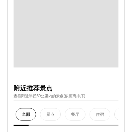
附近推荐景点
查看附近半径50公里內的景点(依距离排序)
全部
景点
餐厅
住宿
购物