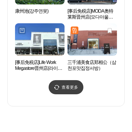
康州池(강주연못)
[事后免税店]MODA奥特
小望
莱斯晋州店(모다아울렛
(소망
진주점)
[事后免税店]Life Work
三千浦美食店郑相公（삼
矗石楼
Megastore晋州店(라이프
천포맛집정서방）
워크 메가스토어 진주점)
查看更多