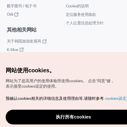
数字图书 / 电子书
Cookie的说明
Odii
定位服务使用条款
个人位置信息处理方针
其他相关网站
关于韩国旅游发展局
K-Mice
网站使用cookies。
网站为了提高用户的使用体验而使用cookies。
点击“同意"键，
表示接受cookies设定的使用。
Copyrights (c) 韩国旅游发展局版权所有
预确认cookies相关的详细信息及使用理由等,请随时参考
cookies设
如有相关疑问或建议，欢迎来信。
VISITKOREA官方邮箱
chnsim@knto.or.kr
执行所有cookies