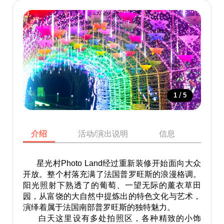
/
1
5
介绍
活动/演出说明
信息
地图
星光村Photo Land经过重新装修开始面向大众
开放。整个村落充满了法国普罗旺斯的浪漫格调。
阳光照射下熟透了的葡萄、一望无际的薰衣草田
园，从富饶的大自然中提炼出的特色文化与艺术，
演绎着属于法国南部普罗旺斯的独特魅力。
白天这里设有多处拍照区，各种精致的小饰