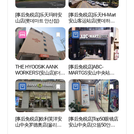
[事后免税店]乐天玛特安
[事后免税店]乐天Hi-Mart
物旺
山店(롯데마트 안산점)
安山客运站店(롯데하이
마트 안산터미널점)
THE HYOOSIK AANK
[事后免税店]ABC-
光明洞
WORKERS'(安山店)(더휴
MARTGS安山中央站店
식 아늑 워커스 안산점)
(ABC마트 GS 안산중앙역
점)
[事后免税店]欧利芙洋安
[事后免税店]Top50眼镜店
始兴
山中央罗德奥店(올리브
安山中央店(으뜸50안경
갯골
영 안산중앙로데오점)
안산중앙점)