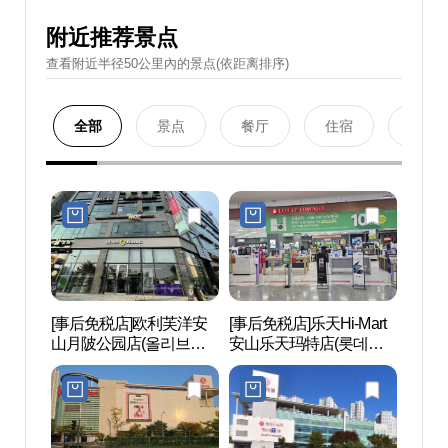
附近推荐景点
查看附近半径50公里內的景点(依距离排序)
全部
景点
餐厅
住宿
购物
[事后免税店]欧利芙洋安
[事后免税店]乐天Hi-Mart
安山文
山月陂公园店(올리브영
安山乐天玛特店(롯데하
문화
안산월피공원점)
이마트 안산롯데마트점)