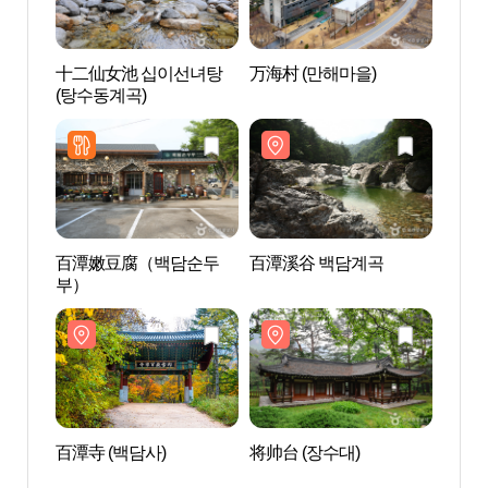
十二仙女池 십이선녀탕
万海村 (만해마을)
十二
(탕수동계곡)
(탕수
百潭嫩豆腐（백담순두
百潭溪谷 백담계곡
百潭
부）
百潭寺 (백담사)
将帅台 (장수대)
将帅台