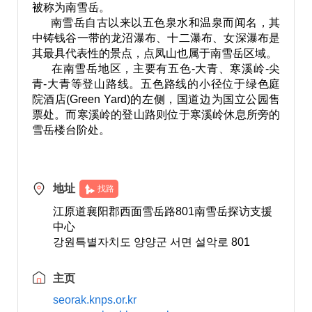
被称为南雪岳。
南雪岳自古以来以五色泉水和温泉而闻名，其
中铸钱谷一带的龙沼瀑布、十二瀑布、女深瀑布是
其最具代表性的景点，点凤山也属于南雪岳区域。
在南雪岳地区，主要有五色-大青、寒溪岭-尖
青-大青等登山路线。五色路线的小径位于绿色庭
院酒店(Green Yard)的左侧，国道边为国立公园售
票处。而寒溪岭的登山路则位于寒溪岭休息所旁的
雪岳楼台阶处。
地址
找路
江原道襄阳郡西面雪岳路801南雪岳探访支援
中心
강원특별자치도 양양군 서면 설악로 801
主页
seorak.knps.or.kr