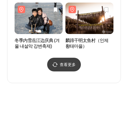
冬季内雪岳江边庆典 (겨
麟蹄干明太鱼村（인제
白云
울 내설악 강변축제)
황태마을）
查看更多