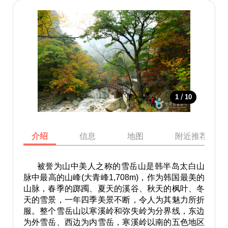
/
1
10
介绍
信息
地图
附近推荐景点
被誉为山中美人之称的雪岳山是韩半岛太白山
脉中最高的山峰(大青峰1,708m)，作为韩国最美的
山脉，春季的踯躅、夏天的溪谷、秋天的枫叶、冬
天的雪景，一年四季美景不断，令人为其魅力所折
服。整个雪岳山以寒溪岭和弥失岭为分界线，东边
为外雪岳、西边为内雪岳，寒溪岭以南的五色地区