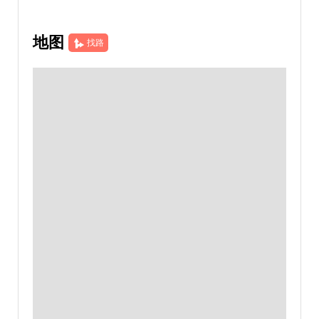
地图
找路