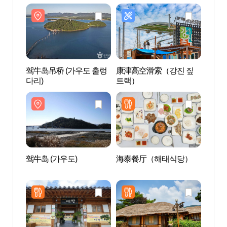
驾牛岛吊桥 (가우도 출렁
康津高空滑索（강진 짚
康津
다리)
트랙）
진 
驾牛岛 (가우도)
海泰餐厅（해태식당）
孤山
선도