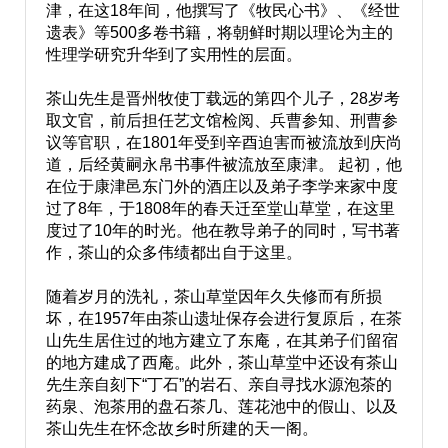
津，在这18年间，他撰写了《牧民心书》、《经世
遗表》等500多卷书籍，将朝鲜时期以理论为主的
性理学研究升华到了实用性的层面。
茶山先生是晋州牧使丁载远的第四个儿子，28岁考
取文官，前后担任艺文馆检阅、兵曹参知、刑曹参
议等官职，在1801年受到辛酉迫害而被流放到庆尚
道，后经黄嗣永帛书事件被流放至康津。 起初，他
在位于康津邑东门外的酒庄以及弟子李学来家中度
过了8年，于1808年的春天迁至堂山草堂，在这里
度过了10年的时光。他在教导弟子的同时，写书著
作，茶山的众多伟绩都出自于这里。
随着岁月的洗礼，茶山草堂因年久失修而有所损
坏，在1957年由茶山遗址保存会进行复原后，在茶
山先生居住过的地方建立了东庵，在其弟子们留宿
的地方建成了西庵。此外，茶山草堂中还设有茶山
先生亲自刻下“丁石”的岩石、亲自寻找水源泡茶的
药泉、泡茶用的盘石茶几、莲花池中的假山、以及
茶山先生在怀念故乡时所建的天一阁。