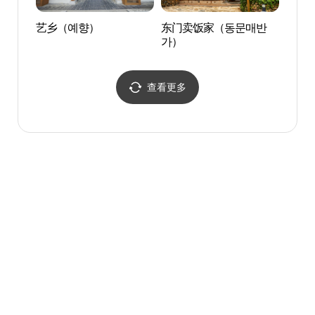
艺乡（예향）
东门卖饭家（동문매반
马良
가）
량미항
查看更多