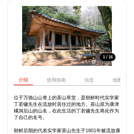
/
1
16
介绍
使用指南
信息
地图
位于万德山山脊上的茶山草堂，是朝鲜时代实学家
丁若镛先生在流放时居住过的地方。茶山原为康津
橘洞后山的山名，在此生活的丁若镛先生将此作为
了自己的名号。
朝鲜后期的代表实学家茶山先生于1801年被流放康