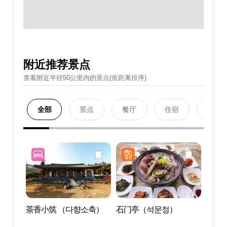
附近推荐景点
查看附近半径50公里內的景点(依距离排序)
全部
景点
餐厅
住宿
购物
茶香小筑 （다향소축）
石门亭（석문정）
驾牛岛
다리)