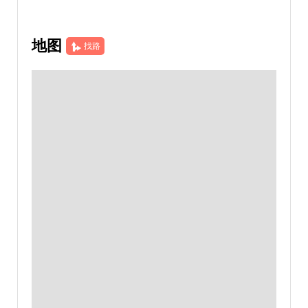
地图
找路