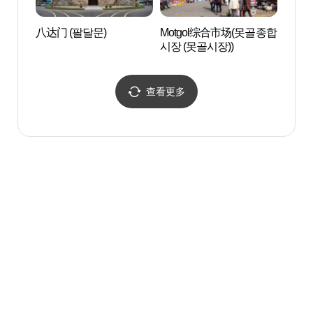
八达门 (팔달문)
Motgol综合市场(못골종합
水原华
시장 (못골시장))
성박물
查看更多