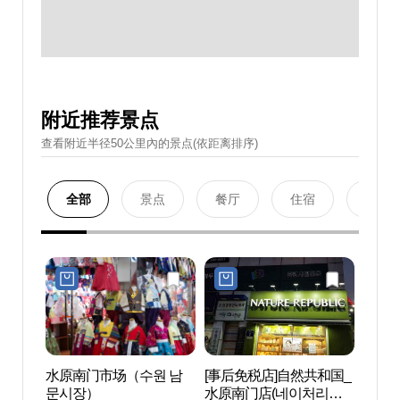
附近推荐景点
查看附近半径50公里內的景点(依距离排序)
全部
景点
餐厅
住宿
购物
水原南门市场（수원 남
[事后免税店]自然共和国_
水原
문시장）
水原南门店(네이처리퍼
화성 