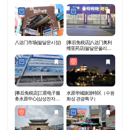
블릭 수원남문점)
八达门市场(팔달문시장)
[事后免税店]八达门奥利
水原
维亚药店(팔달문올리비
닭거
아약국)
[事后免税店]三星电子服
水原华城旅游特区（수원
正祖
务水原中心(삼성전자서
화성 관광특구）
마공연
비스 수원센터)