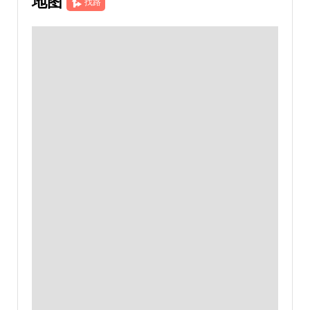
地图
找路