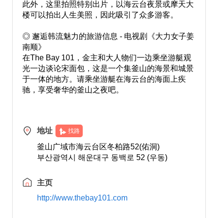
此外，这里拍照特别出片，以海云台夜景或摩天大
楼可以拍出人生美照，因此吸引了众多游客。
◎ 邂逅韩流魅力的旅游信息 - 电视剧《大力女子姜
南顺》
在The Bay 101，金主和大人物们一边乘坐游艇观
光一边谈论宋面包，这是一个集釜山的海景和城景
于一体的地方。请乘坐游艇在海云台的海面上疾
驰，享受奢华的釜山之夜吧。
地址
找路
釜山广域市海云台区冬柏路52(佑洞)
부산광역시 해운대구 동백로 52 (우동)
主页
http://www.thebay101.com