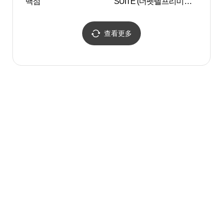
백섬
SUITE (더펫텔프리미엄
대관
스위트)
查看更多