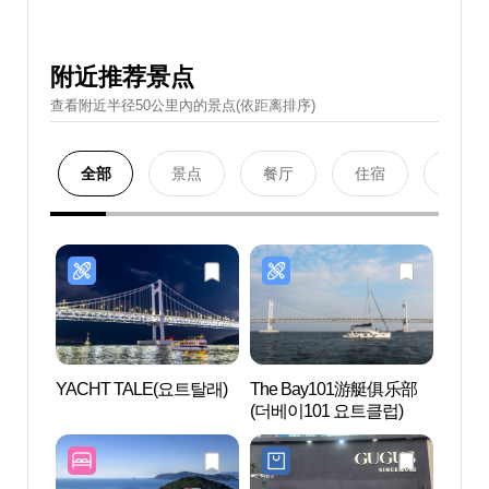
附近推荐景点
查看附近半径50公里內的景点(依距离排序)
全部
景点
餐厅
住宿
购物
YACHT TALE(요트탈래)
The Bay101游艇俱乐部
海云台
(더베이101 요트클럽)
백섬