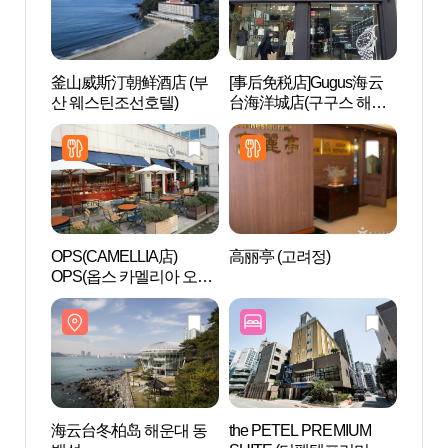
釜山威斯汀朝鲜酒店 (부
[事后免税店]Gugus海云
Nurin
산 웨스틴조선호텔)
台海洋城店(구구스 해운
hou
대마린점)
하우
OPS(CAMELLIA店)
高丽亭 (고려정)
海上城市
OPS(옵스 카멜리아 오뜨
시티)
점)
海云台冬柏岛 해운대 동
the PETEL PREMIUM
海云